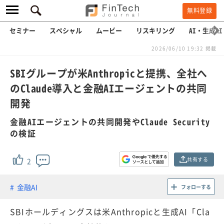
無料登録
セミナー
スペシャル
ムービー
リスキリング
AI・生成AI
2026/06/10 19:32 掲載
SBIグループが米Anthropicと提携、全社へ
のClaude導入と金融AIエージェントの共同
開発
金融AIエージェントの共同開発やClaude Security
の検証
共有する
2
金融AI
フォローする
SBIホールディングスは米Anthropicと生成AI「Cla