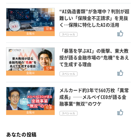
“AI偽造書類”が急増中？判別が超
難しい「保険金不正請求」を見抜
く…保険に特化したAIの活用
記事
金融AI
「暴落を学ぶAI」の衝撃、東大教
授が語る金融市場の“危機”をあえ
て生成する理由
記事
金融AI
メルカード約3年で560万枚「異常
成長」──メルペイCEOが語る金
融事業“無双”のワケ
記事
金融AI
あなたの投稿