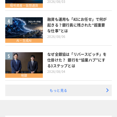
2026/08/03
暗号資産・仮想通貨
融資も運用も「AIにお任せ」で何が
4
起きる？銀行員に残された“超重要
な仕事”とは
2026/08/06
AI・生成AI
なぜ全銀協は「リバースピッチ」を
5
仕掛けた？ 銀行を“協業ハブ”にす
る3ステップとは
2026/08/04
地銀
もっと見る