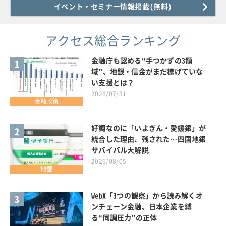
イベント・セミナー情報掲載(無料)
アクセス総合ランキング
金融庁も認める“手つかずの3領
1
域”、地銀・信金がまだ稼げていな
い支援とは？
2026/07/31
金融政策
好調なのに「いよぎん・愛媛銀」が
2
統合した理由、残された…四国地銀
サバイバル大解説
2026/08/05
地銀
WebX「3つの観察」から読み解くオ
3
ンチェーン金融、日本企業を縛
る“同調圧力”の正体