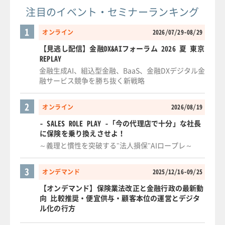
注目のイベント・セミナーランキング
1
オンライン
2026/07/29-08/29
【見逃し配信】金融DX&AIフォーラム 2026 夏 東京
REPLAY
金融生成AI、組込型金融、BaaS、金融DXデジタル金
融サービス競争を勝ち抜く新戦略
2
オンライン
2026/08/19
- SALES ROLE PLAY -「今の代理店で十分」な社長
に保険を乗り換えさせよ！
～義理と慣性を突破する"法人損保"AIロープレ～
3
オンデマンド
2025/12/16-09/25
【オンデマンド】保険業法改正と金融行政の最新動
向 比較推奨・便宜供与・顧客本位の運営とデジタ
ル化の行方