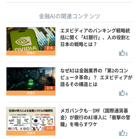
金融AIの関連コンテンツ
エヌビディアのバンキング戦略統
括に聞く「AI銀行」、人の役割と
日本の戦略とは？
記事
8
金融AI
なぜAIは金融業界の「第2のコン
ピュータ革命」？ エヌビディアが
語るその構造とは
記事
4
金融AI
メガバンクも…IMF（国際通貨基
金）が銀行のAI導入に「衝撃の警
鐘」を鳴らすワケ
記事
2
金融AI