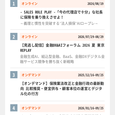
1
オンライン
2026/08/19
- SALES ROLE PLAY -「今の代理店で十分」な社長
に保険を乗り換えさせよ！
～義理と慣性を突破する"法人損保"AIロープレ～
2
オンライン
2026/07/29-08/29
【見逃し配信】金融DX&AIフォーラム 2026 夏 東京
REPLAY
金融生成AI、組込型金融、BaaS、金融DXデジタル金
融サービス競争を勝ち抜く新戦略
3
オンデマンド
2025/12/16-09/25
【オンデマンド】保険業法改正と金融行政の最新動
向 比較推奨・便宜供与・顧客本位の運営とデジタ
ル化の行方
4
オンデマンド
2026/01/16-09/25