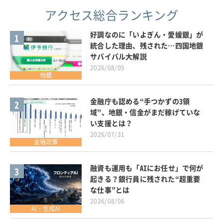
アクセス総合ランキング
好調なのに「いよぎん・愛媛銀」が
1
統合した理由、残された…四国地銀
サバイバル大解説
2026/08/05
地銀
金融庁も認める“手つかずの3領
2
域”、地銀・信金がまだ稼げていな
い支援とは？
2026/07/31
金融政策
融資も運用も「AIにお任せ」で何が
3
起きる？銀行員に残された“超重要
な仕事”とは
2026/08/06
AI・生成AI