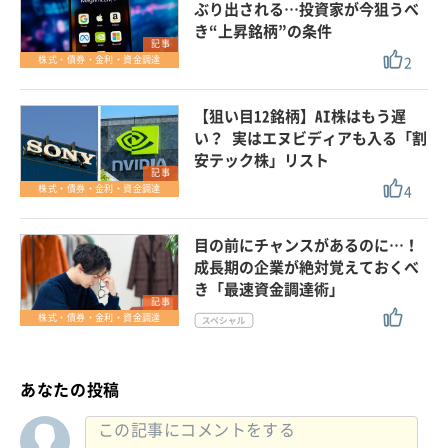
ぶり出される…投資家が今狙うべ
き“上昇銘柄”の条件
記事
2
株式・債券・金利・資金調達
【狙い目12銘柄】AI株はもう遅
い？ 実はエヌビディアも入る「割
安テック株」リスト
記事
4
株式・債券・金利・資金調達
目の前にチャンスがあるのに…！
成長期の企業が絶対覚えておくべ
き「最速資金調達術」
記事
株式・債券・金利・資金調達
あなたの投稿