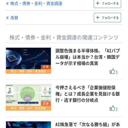
株式・債券・金利・資金調達
フォローする
為替
フォローする
株式・債券・金利・資金調達の関連コンテンツ
調整色強まる半導体株、「AIバブ
ル崩壊」は本当か？台湾・韓国デ
ータが示す相場の真実
記事
3
株式・債券・金利・資金調達
今押さえるべき「企業価値担保
権」とは？成長企業を見抜ける銀
行・逃す銀行の分岐点
記事
2
株式・債券・金利・資金調達
AI株急落で「次なる勝ち組」があ