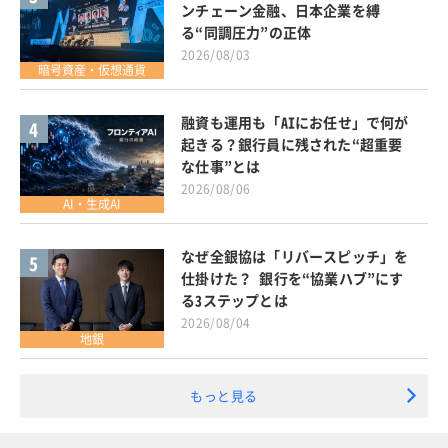
ンチェーン金融、日本企業を縛
る“同調圧力”の正体
2026/08/03
暗号資産・仮想通貨
融資も運用も「AIにお任せ」で何が
4
起きる？銀行員に残された“超重要
な仕事”とは
2026/08/06
AI・生成AI
なぜ全銀協は「リバースピッチ」を
5
仕掛けた？ 銀行を“協業ハブ”にす
る3ステップとは
2026/08/04
地銀
もっと見る