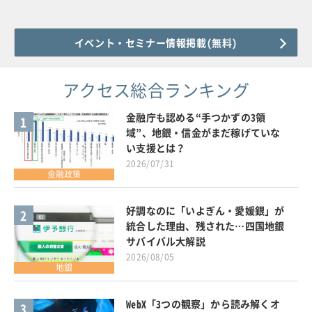
イベント・セミナー情報掲載(無料)
アクセス総合ランキング
金融庁も認める“手つかずの3領
1
域”、地銀・信金がまだ稼げていな
い支援とは？
2026/07/31
金融政策
好調なのに「いよぎん・愛媛銀」が
2
統合した理由、残された…四国地銀
サバイバル大解説
2026/08/05
地銀
WebX「3つの観察」から読み解くオ
3