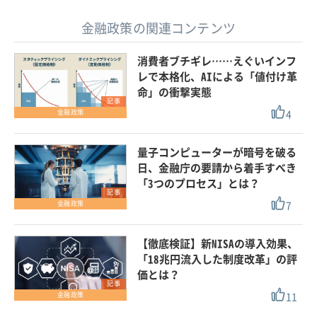
金融政策の関連コンテンツ
消費者ブチギレ……えぐいインフ
レで本格化、AIによる「値付け革
命」の衝撃実態
記事
4
金融政策
量子コンピューターが暗号を破る
日、金融庁の要請から着手すべき
「3つのプロセス」とは？
記事
7
金融政策
【徹底検証】新NISAの導入効果、
「18兆円流入した制度改革」の評
価とは？
記事
11
金融政策