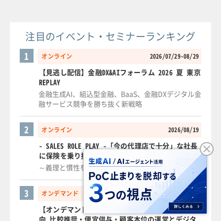
注目のイベント・セミナーランキング
1
オンライン
2026/07/29-08/29
【見逃し配信】金融DX&AIフォーラム 2026 夏 東京
REPLAY
金融生成AI、組込型金融、BaaS、金融DXデジタル金
融サービス競争を勝ち抜く新戦略
2
オンライン
2026/08/19
- SALES ROLE PLAY -「今の代理店で十分」な社長
に保険を乗り換えさせよ！
～義理と慣性を突破する"法人損保"AIロープレ～
3
オンデマンド
2025/12/16-09/25
【オンデマンド】保険業法改正と金融行政の最新動
向 比較推奨・便宜供与・顧客本位の運営とデジタ