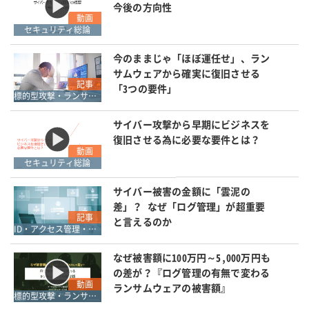
今後の方向性
動画
セキュリティ総論
今のままじゃ「ほぼ運任せ」、ラン
サムウェアから確実に復旧させる
記事
「3つの要件」
標的型攻撃・ランサムウェア対策
サイバー攻撃から早期にビジネスを
復旧させる為に必要な要件とは？
動画
セキュリティ総論
サイバー被害の金額に「雲泥の
差」？ なぜ「ログ管理」が超重要
記事
と言えるのか
ID・アクセス管理・認証
なぜ被害額に100万円～5,000万円も
の差が？『ログ管理の有無で変わる
動画
ランサムウェアの被害額』
標的型攻撃・ランサムウェア対策