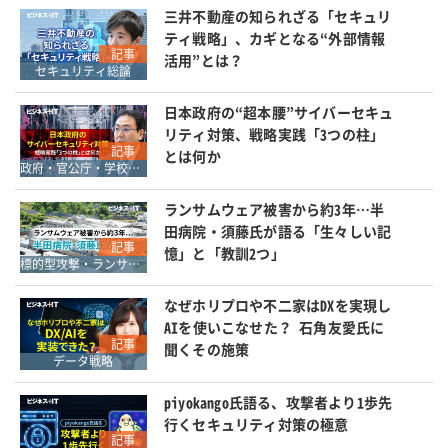
三井不動産の知られざる「セキュリ
ティ戦略」、カギとなる“外部情報
記事
活用”とは？
セキュリティ総論
日本政府の“超本腰”サイバーセキュ
リティ対策、戦略実践「3つの柱」
記事
とは何か
政府・官公庁・学校教育
ランサムウェア被害から約3年…半
田病院・須藤氏が語る「生々しい記
記事
憶」と「教訓2つ」
標的型攻撃・ランサムウェア対策
なぜホリプロや不二家はDXを実現し
AIを使いこなせた？ 石角友愛氏に
記事
聞くその施策
データ戦略
piyokango氏語る、攻撃者より1歩先
行くセキュリティ対策の極意
記事