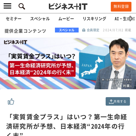
無料登録
セミナー
スペシャル
ムービー
リスキリング
AI・生成AI
提供企業コンテンツ
スペシャル
会員限定
2024/07/02 掲載
共有する
「実質賃金プラス」はいつ？第一生命経
済研究所が予想、日本経済“2024年の行
く末”