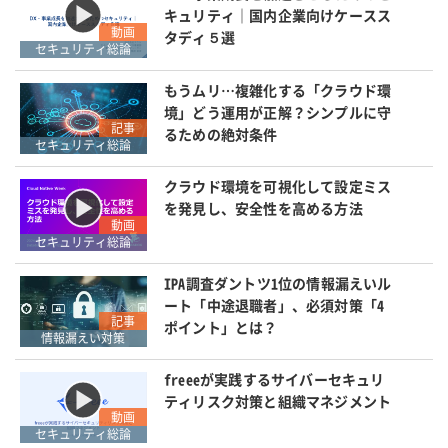
キュリティ｜国内企業向けケースス
動画
タディ５選
セキュリティ総論
もうムリ…複雑化する「クラウド環
境」どう運用が正解？シンプルに守
記事
るための絶対条件
セキュリティ総論
クラウド環境を可視化して設定ミス
を発見し、安全性を高める方法
動画
セキュリティ総論
IPA調査ダントツ1位の情報漏えいル
ート「中途退職者」、必須対策「4
記事
ポイント」とは？
情報漏えい対策
freeeが実践するサイバーセキュリ
ティリスク対策と組織マネジメント
動画
セキュリティ総論