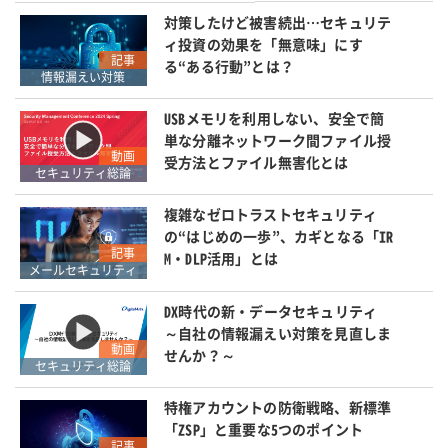
対策したけど被害続出…セキュリテ
ィ投資の効果を「無意味」にす
記事
る“ある行動”とは？
情報漏えい対策
USBメモリを利用しない、安全で簡
単な分離ネットワーク間ファイル授
動画
受方法とファイル無害化とは
セキュリティ総論
複雑なゼロトラストセキュリティ
の“はじめの一歩”、カギとなる「IR
記事
M・DLP活用」とは
メールセキュリティ
DX時代の新・データセキュリティ
～自社の情報漏えい対策を見直しま
動画
せんか？～
セキュリティ総論
特権アカウントの防衛戦略、新標準
「ZSP」と重要な5つのポイント
記事