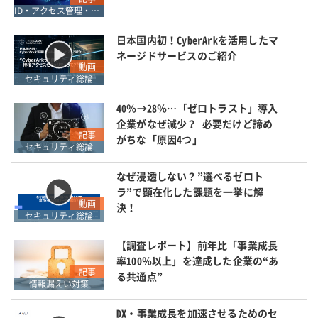
ID・アクセス管理・認証
日本国内初！CyberArkを活用したマ
ネージドサービスのご紹介
動画
セキュリティ総論
40％→28％…「ゼロトラスト」導入
企業がなぜ減少？ 必要だけど諦め
記事
がちな「原因4つ」
セキュリティ総論
なぜ浸透しない？”選べるゼロト
ラ”で顕在化した課題を一挙に解
動画
決！
セキュリティ総論
【調査レポート】前年比「事業成長
率100％以上」を達成した企業の“あ
記事
る共通点”
情報漏えい対策
DX・事業成長を加速させるためのセ