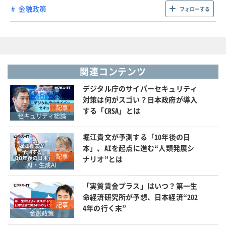
金融政策
フォローする
関連コンテンツ
デジタル庁のサイバーセキュリティ
対策は何がスゴい？日本政府が導入
記事
する「CRSA」とは
セキュリティ総論
堀江貴文が予測する「10年後の日
本」、AIを起点に進む“人類発展シ
記事
ナリオ”とは
AI・生成AI
「実質賃金プラス」はいつ？第一生
命経済研究所が予想、日本経済“202
記事
4年の行く末”
金融政策