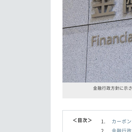
金融行政方針に示
＜目次＞
カーボン
金融行政