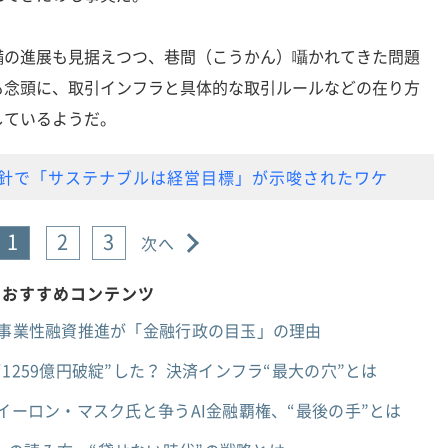
の進展も見据えつつ、巷間（こうかん）囁かれてきた問題
も念頭に、取引インフラと具体的な取引ルールなどの在り方
しているようだ。
針で「サステナブルは経営目標」が示唆されたワケ
1
2
3
次へ
のおすすめコンテンツ
、事業性融資推進が「金融行政の目玉」の理由
1259億円破綻”した？ 決済インフラ“最大の穴”とは
…イーロン・マスク氏と争うAI金融覇権、“最後の手”とは