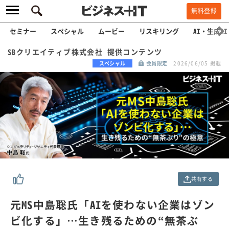
無料登録
セミナー
スペシャル
ムービー
リスキリング
AI・生成AI
SBクリエイティブ株式会社 提供コンテンツ
スペシャル
会員限定
2026/06/05 掲載
共有する
元MS中島聡氏「AIを使わない企業はゾン
ビ化する」…生き残るための“無茶ぶ