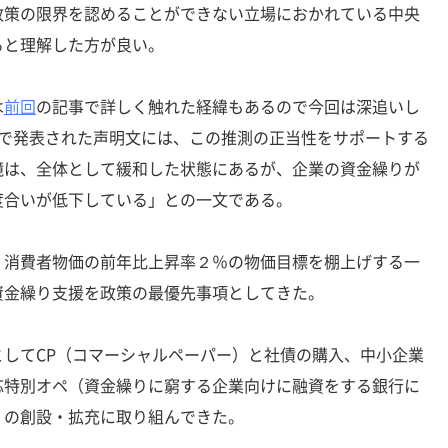
政策の限界を認めることができない立場におかれている中央
ると理解した方が良い。
は
前回
の記事で詳しく触れた経緯もあるので今回は深追いし
合で発表された声明文には、この推測の正当性をサポートする
境は、全体として緩和した状態にあるが、企業の資金繰りが
度合いが低下している」との一文である。
消費者物価の前年比上昇率２％の物価目標を棚上げする一
資金繰り支援を政策の最優先事項としてきた。
してCP（コマーシャルペーパー）と社債の購入、中小企業
応特別オペ（資金繰りに窮する企業向けに融資をする銀行に
）の創設・拡充に取り組んできた。