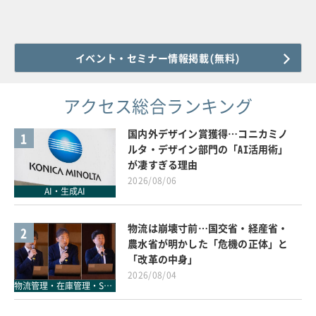
イベント・セミナー情報掲載(無料)
アクセス総合ランキング
国内外デザイン賞獲得…コニカミノ
1
ルタ・デザイン部門の「AI活用術」
が凄すぎる理由
2026/08/06
AI・生成AI
物流は崩壊寸前…国交省・経産省・
2
農水省が明かした「危機の正体」と
「改革の中身」
2026/08/04
物流管理・在庫管理・SCM