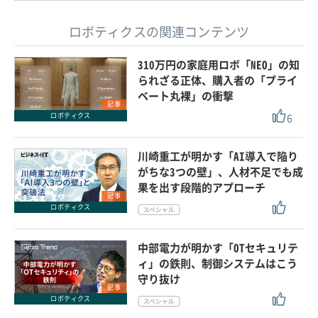
ロボティクスの関連コンテンツ
310万円の家庭用ロボ「NEO」の知
られざる正体、購入者の「プライ
ベート丸裸」の衝撃
記事
6
ロボティクス
川崎重工が明かす「AI導入で陥り
がちな3つの壁」、人材不足でも成
果を出す段階的アプローチ
記事
ロボティクス
中部電力が明かす「OTセキュリテ
ィ」の鉄則、制御システムはこう
守り抜け
記事
ロボティクス