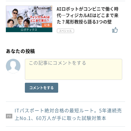
AIロボットがコンビニで働く時
代…フィジカルAIはどこまで来
た？尾形教授ら語る3つの壁
記事
ロボティクス
あなたの投稿
コメントをする
ITパスポート絶対合格の最短ルート。5年連続売
PR
PR
PR
上No.1、60万人が手に取った試験対策本