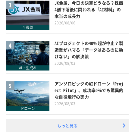
JX金属、今日の決算どうなる？株価
3
4割下落後に問われる「AI材料」の
本当の成長力
2026/08/06
半導体
AIプロジェクトの40％超が中止？製
4
造業がハマる「データはあるのに動
けない」の解決策
2026/08/03
AI・生成AI
アンソロピックのAIドローン「Proj
5
ect Pilot」、成功率0％でも驚異的
な自律飛行の実力
2026/08/03
ドローン
もっと見る