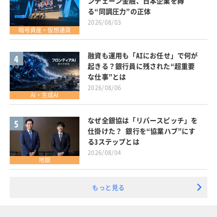
ンチェーン金融、日本企業を縛
る“同調圧力”の正体
2026/08/03
暗号資産・仮想通貨
融資も運用も「AIにお任せ」で何が
4
起きる？銀行員に残された“超重要
な仕事”とは
2026/08/06
AI・生成AI
なぜ全銀協は「リバースピッチ」を
5
仕掛けた？ 銀行を“協業ハブ”にす
る3ステップとは
2026/08/04
地銀
もっと見る