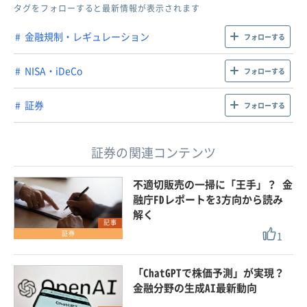
タグをフォローすると最新情報が表示されます
金融規制・レギュレーション
フォローする
NISA・iDeCo
フォローする
証券
フォローする
証券の関連コンテンツ
不適切販売の一掃に「王手」？ 金
融庁FDレポートを3方向から読み
解く
記事
1
証券
「ChatGPTで株価予測」が実現？
金融分野の生成AI最新動向