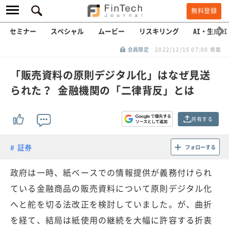
無料登録
セミナー
スペシャル
ムービー
リスキリング
AI・生成AI
会員限定
2022/12/15 07:00 掲載
「販売資料の原則デジタル化」はなぜ見送
られた？ 金融機関の「二律背反」とは
共有する
証券
フォローする
政府は一時、紙ベースでの情報提供が義務付けられ
ている金融商品の販売資料について原則デジタル化
へと舵を切る法改正を検討していました。が、曲折
を経て、結局は紙使用の継続を大幅に許容する折衷