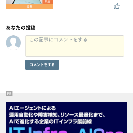
記事
証券
あなたの投稿
コメントをする
PR
PR
PR