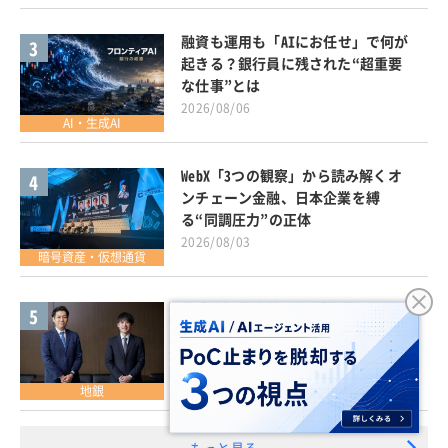
融資も運用も「AIにお任せ」で何が
3
起きる？銀行員に残された“超重要
な仕事”とは
2026/08/06
AI・生成AI
WebX「3つの観察」から読み解くオ
4
ンチェーン金融、日本企業を縛
る“同調圧力”の正体
2026/08/03
暗号資産・仮想通貨
なぜ全銀協は「リバースピッチ」を
5
仕掛けた？ 銀行を“協業ハブ”にす
る3ステップとは
2026/08/04
地銀
もっと見る