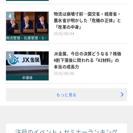
物流は崩壊寸前…国交省・経産省・
4
農水省が明かした「危機の正体」と
「改革の中身」
2026/08/04
物流管理・在庫管理・SCM
JX金属、今日の決算どうなる？株価
5
4割下落後に問われる「AI材料」の
本当の成長力
2026/08/06
半導体
もっと見る
注目のイベント・セミナーランキング