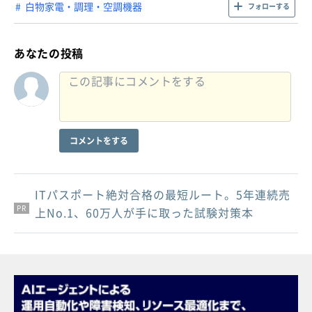
白物家電・調理・空調機器
フォローする
あなたの投稿
コメントをする
ITパスポート絶対合格の最短ルート。5年連続売
PR
PR
PR
上No.1、60万人が手に取った試験対策本