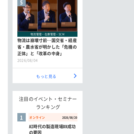
5
物流管理・在庫管理・SCM
物流は崩壊寸前…国交省・経産
省・農水省が明かした「危機の
正体」と「改革の中身」
2026/08/04
もっと見る
注目のイベント・セミナー
ランキング
1
オンライン
2026/08/20
AI時代の製造現場DX成功
の要因