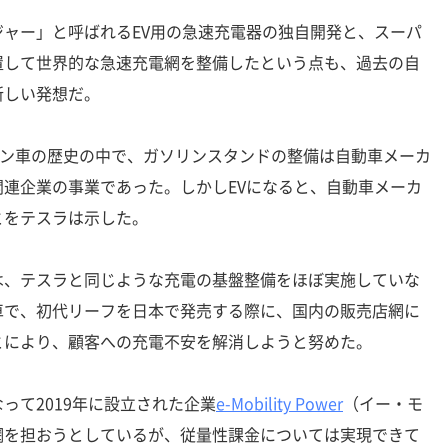
ャー」と呼ばれるEV用の急速充電器の独自開発と、スーパ
置して世界的な急速充電網を整備したという点も、過去の自
新しい発想だ。
ジン車の歴史の中で、ガソリンスタンドの整備は自動車メーカ
連企業の事業であった。しかしEVになると、自動車メーカ
とをテスラは示した。
、テスラと同じような充電の基盤整備をほぼ実施していな
車で、初代リーフを日本で発売する際に、国内の販売店網に
とにより、顧客への充電不安を解消しようと努めた。
て2019年に設立された企業
e-Mobility Power
（イー・モ
網を担おうとしているが、従量性課金については実現できて