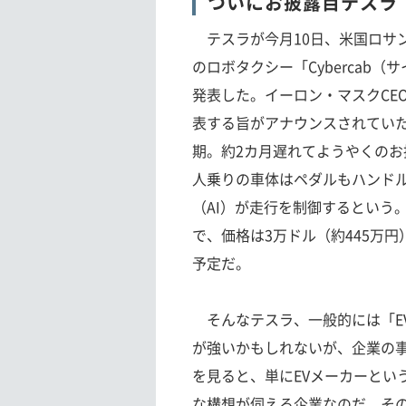
ついにお披露目テスラ
テスラが今月10日、米国ロサ
のロボタクシー「Cybercab（
発表した。イーロン・マスクCE
表する旨がアナウンスされてい
期。約2カ月遅れてようやくのお
人乗りの車体はペダルもハンド
（AI）が走行を制御するという。
で、価格は3万ドル（約445万
予定だ。
そんなテスラ、一般的には「E
が強いかもしれないが、企業の
を見ると、単にEVメーカーとい
な構想が伺える企業なのだ。そ