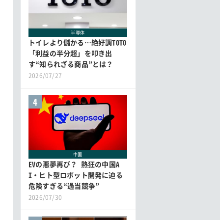
半導体
トイレより儲かる…絶好調TOTO
「利益の半分超」を叩き出
す“知られざる商品”とは？
2026/07/27
4
中国
EVの悪夢再び？ 熱狂の中国A
I・ヒト型ロボット開発に迫る
危険すぎる“過当競争”
2026/07/30