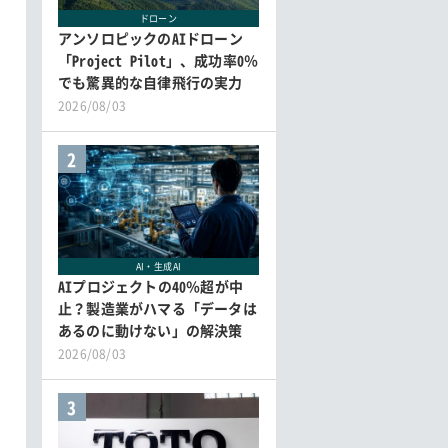
ドローン
アンソロピックのAIドローン
「Project Pilot」、成功率0％
でも驚異的な自律飛行の実力
2026/08/03
2
AI・生成AI
AIプロジェクトの40％超が中
止？製造業がハマる「データは
あるのに動けない」の解決策
2026/08/03
3