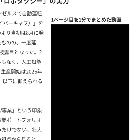
「ロボタクシー」の実力
ンゼルスで自動運転
1ページ目を1分でまとめた動画
サイバーキャブ）」を
Oより当初は8月に発
たものの、一度延
披露目となった。2
ルもなく、人工知能
生産開始は2026年
円）以下に抑えられる
V専業」という印象
事業ポートフォリオ
うだけでない、壮大
の視点から見ると、