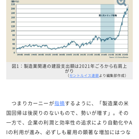
図1：製造業関連の建設支出額は2021年ごろから右肩上
がり
（
セントルイス連銀
より編集部作成）
つまりカーニーが
指摘
するように、「製造業の米
国回帰は後戻りのないもので、勢いが増す」。その
一方で、企業の利潤と効率性の追求により自動化やA
Iの利用が進み、必ずしも雇用の顕著な増加にはつな