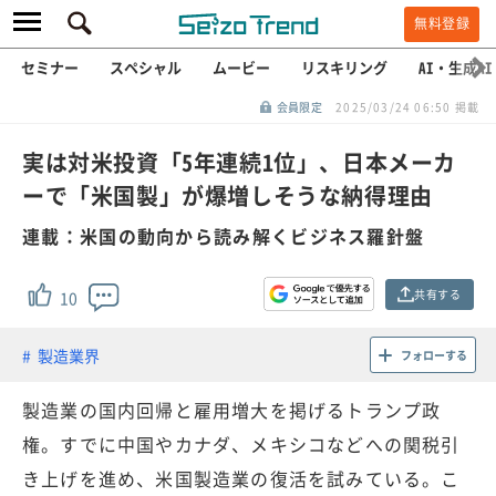
無料登録
セミナー
スペシャル
ムービー
リスキリング
AI・生成AI
会員限定
2025/03/24 06:50 掲載
実は対米投資「5年連続1位」、日本メーカ
ーで「米国製」が爆増しそうな納得理由
連載：米国の動向から読み解くビジネス羅針盤
共有する
10
製造業界
フォローする
製造業の国内回帰と雇用増大を掲げるトランプ政
権。すでに中国やカナダ、メキシコなどへの関税引
き上げを進め、米国製造業の復活を試みている。こ