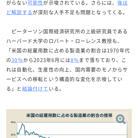
がらない
可能性
が示唆されている。さらには、
後ほ
ど解説する
が深刻な人手不足も問題となってくる。
ピーターソン国際経済研究所の上級研究員である
ハーバード大学のロバート・ローレンス教授も、
「米国の総雇用数に占める製造業の割合は1970年代
の
30％
から2023年6月には
8％
まで落ちており、こ
れは自動化、生産性の向上、国内需要のモノからサ
ービスへの移転という構造的な変化を示唆してい
る」と
結論付けて
いる。