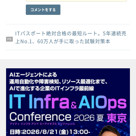
コメントをする
ITパスポート絶対合格の最短ルート。5年連続売
PR
PR
PR
上No.1、60万人が手に取った試験対策本