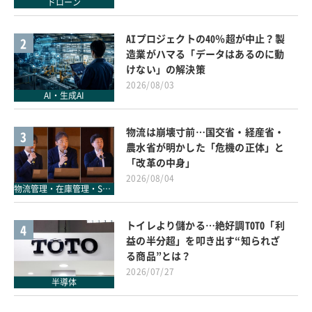
ドローン
AIプロジェクトの40％超が中止？製
2
造業がハマる「データはあるのに動
けない」の解決策
2026/08/03
AI・生成AI
物流は崩壊寸前…国交省・経産省・
3
農水省が明かした「危機の正体」と
「改革の中身」
2026/08/04
物流管理・在庫管理・SCM
トイレより儲かる…絶好調TOTO「利
4
益の半分超」を叩き出す“知られざ
る商品”とは？
2026/07/27
半導体