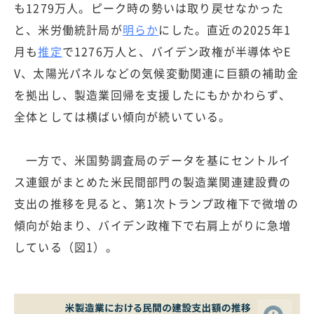
も1279万人。ピーク時の勢いは取り戻せなかった
と、米労働統計局が
明らか
にした。直近の2025年1
月も
推定
で1276万人と、バイデン政権が半導体やE
V、太陽光パネルなどの気候変動関連に巨額の補助金
を拠出し、製造業回帰を支援したにもかかわらず、
全体としては横ばい傾向が続いている。
一方で、米国勢調査局のデータを基にセントルイ
ス連銀がまとめた米民間部門の製造業関連建設費の
支出の推移を見ると、第1次トランプ政権下で微増の
傾向が始まり、バイデン政権下で右肩上がりに急増
している（図1）。