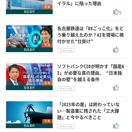
イラル」に陥った理由
記事
5
製造業界
名古屋鉄道は「DXごっこ化」をど
う乗り越えたのか？AIを現場に根
付かせた“仕掛け”
記事
製造業界
ソフトバンクCIOが明かす「国産A
I」が必要な真の理由、 “日本独
自の壁”を越える条件
記事
製造業界
「2025年の崖」は終わっていな
い…製造業に残された「三大課
題」と今やるべきこと
記事
製造業界