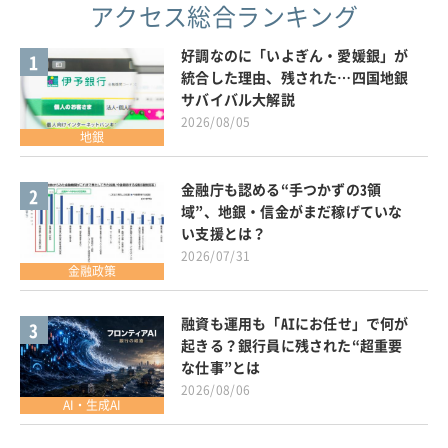
アクセス総合ランキング
好調なのに「いよぎん・愛媛銀」が
1
統合した理由、残された…四国地銀
サバイバル大解説
2026/08/05
地銀
金融庁も認める“手つかずの3領
2
域”、地銀・信金がまだ稼げていな
い支援とは？
2026/07/31
金融政策
融資も運用も「AIにお任せ」で何が
3
起きる？銀行員に残された“超重要
な仕事”とは
2026/08/06
AI・生成AI