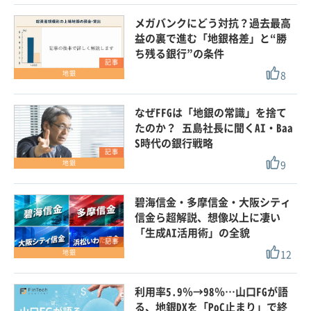
メガバンクにどう対抗？過去最高
益の裏で進む「地銀格差」と“勝
ち残る銀行”の条件
記事
8
地銀
なぜFFGは「地銀の常識」を捨て
たのか？ 五島社長に聞くAI・Baa
S時代の銀行戦略
記事
9
地銀
碧海信金・多摩信金・大阪シティ
信金ら超解説、想像以上に凄い
「生成AI活用術」の全貌
記事
12
地銀
利用率5.9％→98％…山口FGが語
る、地銀DXを「PoC止まり」で終