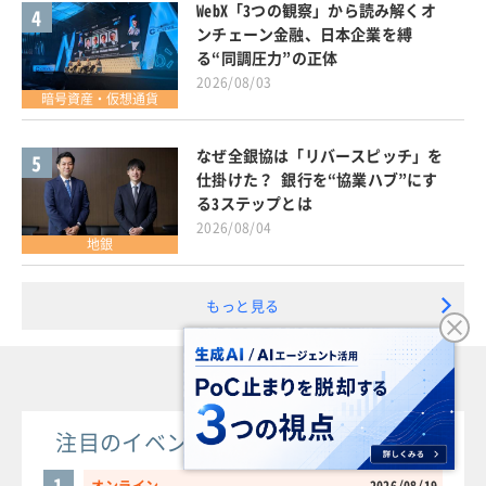
WebX「3つの観察」から読み解くオ
4
ンチェーン金融、日本企業を縛
る“同調圧力”の正体
2026/08/03
暗号資産・仮想通貨
なぜ全銀協は「リバースピッチ」を
5
仕掛けた？ 銀行を“協業ハブ”にす
る3ステップとは
2026/08/04
地銀
もっと見る
注目のイベント・セミナーランキング
1
オンライン
2026/08/19