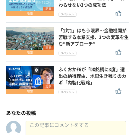
わらせない3つの成功法
記事
地銀
「1対1」はもう限界…金融機関が
苦戦する本業支援、3つの変革を生
む“新アプローチ”
記事
地銀
ふくおかFGが「DX銘柄に3度」選
出の納得理由、地銀生き残りのカ
ギ「内製化戦略」
記事
地銀
あなたの投稿