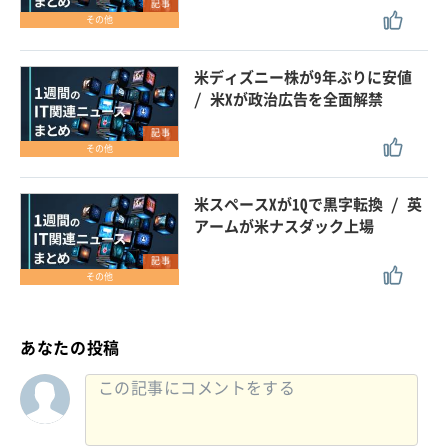
記事
その他
米ディズニー株が9年ぶりに安値
/ 米Xが政治広告を全面解禁
記事
その他
米スペースXが1Qで黒字転換 / 英
アームが米ナスダック上場
記事
その他
あなたの投稿