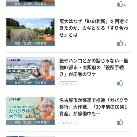
4
政府・官公庁・学校教育
阪大はなぜ「DXの難所」を回避で
きたのか、カギとなる「すり合わ
せ」とは
記事
5
政府・官公庁・学校教育
紙やハンコとかの話じゃない…最
強DX都市・大阪府の「役所手続
き」が圧巻のワケ
記事
政府・官公庁・学校教育
名古屋市が爆速で推進「ガバクラ
移行」大作戦、「30年前のCOBOL
資産」が稼働中も…
記事
政府・官公庁・学校教育