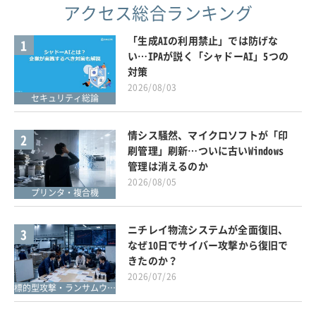
アクセス総合ランキング
「生成AIの利用禁止」では防げな
1
い…IPAが説く「シャドーAI」5つの
対策
2026/08/03
セキュリティ総論
情シス騒然、マイクロソフトが「印
2
刷管理」刷新…ついに古いWindows
管理は消えるのか
2026/08/05
プリンタ・複合機
ニチレイ物流システムが全面復旧、
3
なぜ10日でサイバー攻撃から復旧で
きたのか？
2026/07/26
標的型攻撃・ランサムウェア対策