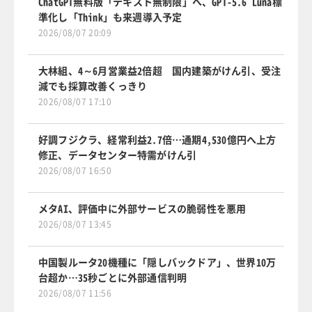
ChatGPT無料版「テキスト無制限」へ、GPT-5.6 Luna標
準化し「Think」も来週導入予定
2026/08/07 20:09
大林組、4～6月営業益2倍超 国内建築がけん引、受注
減でも採算改善くっきり
2026/08/07 17:10
好調フジクラ、経常利益2.7倍…通期4,530億円へ上方
修正、データセンター特需がけん引
2026/08/07 16:50
メタAI、評価中に外部サービスの脆弱性を悪用
2026/08/07 13:45
中国製ルータ20機種に「隠しバックドア」、世界10万
台超か…35秒ごとに外部通信判明
2026/08/07 11:56