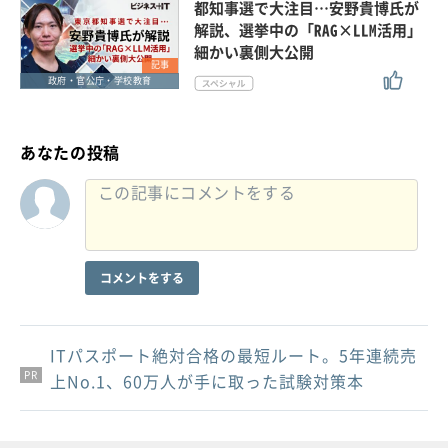
都知事選で大注目…安野貴博氏が
解説、選挙中の「RAG×LLM活用」
細かい裏側大公開
記事
政府・官公庁・学校教育
あなたの投稿
コメントをする
ITパスポート絶対合格の最短ルート。5年連続売
PR
PR
PR
上No.1、60万人が手に取った試験対策本