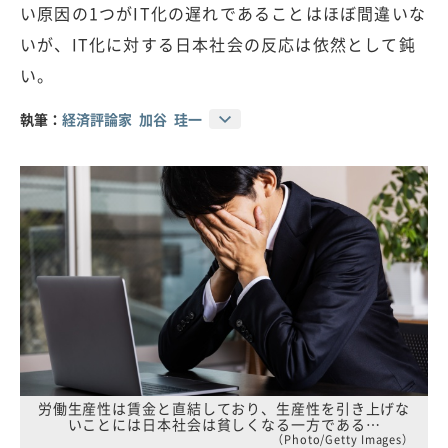
い原因の1つがIT化の遅れであることはほぼ間違いな
いが、IT化に対する日本社会の反応は依然として鈍
い。
執筆：
経済評論家 加谷 珪一
労働生産性は賃金と直結しており、生産性を引き上げな
いことには日本社会は貧しくなる一方である…
（Photo/Getty Images）