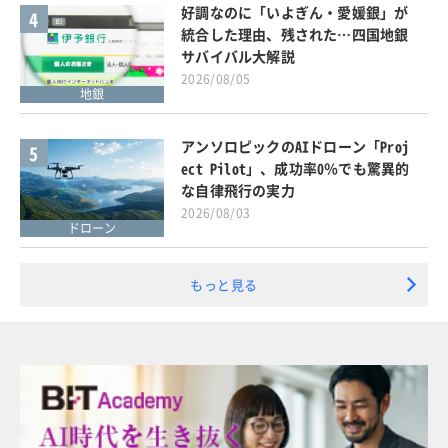
好調なのに「いよぎん・愛媛銀」が
4
統合した理由、残された…四国地銀
サバイバル大解説
2026/08/05
地銀
アンソロピックのAIドローン「Proj
5
ect Pilot」、成功率0％でも驚異的
な自律飛行の実力
2026/08/03
ドローン
もっと見る