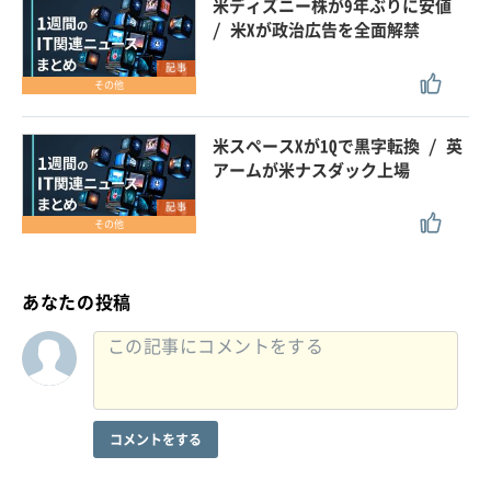
米ディズニー株が9年ぶりに安値
/ 米Xが政治広告を全面解禁
記事
その他
米スペースXが1Qで黒字転換 / 英
アームが米ナスダック上場
記事
その他
あなたの投稿
コメントをする