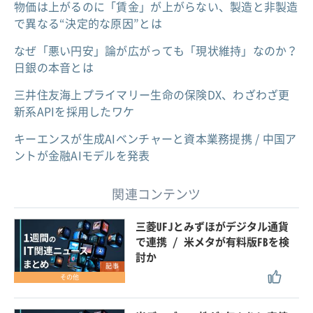
物価は上がるのに「賃金」が上がらない、製造と非製造
で異なる“決定的な原因”とは
なぜ「悪い円安」論が広がっても「現状維持」なのか？
日銀の本音とは
三井住友海上プライマリー生命の保険DX、わざわざ更
新系APIを採用したワケ
キーエンスが生成AIベンチャーと資本業務提携 / 中国ア
ントが金融AIモデルを発表
関連コンテンツ
三菱UFJとみずほがデジタル通貨
で連携 / 米メタが有料版FBを検
討か
記事
その他