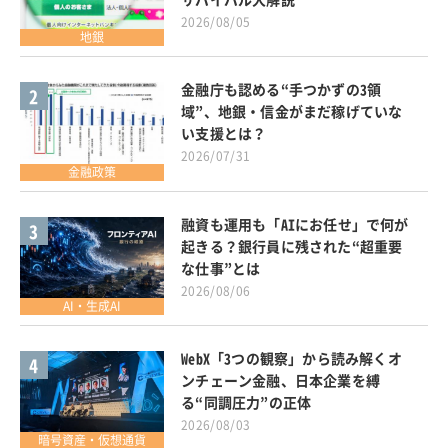
2026/08/05
地銀
金融庁も認める“手つかずの3領
2
域”、地銀・信金がまだ稼げていな
い支援とは？
2026/07/31
金融政策
融資も運用も「AIにお任せ」で何が
3
起きる？銀行員に残された“超重要
な仕事”とは
2026/08/06
AI・生成AI
WebX「3つの観察」から読み解くオ
4
ンチェーン金融、日本企業を縛
る“同調圧力”の正体
2026/08/03
暗号資産・仮想通貨