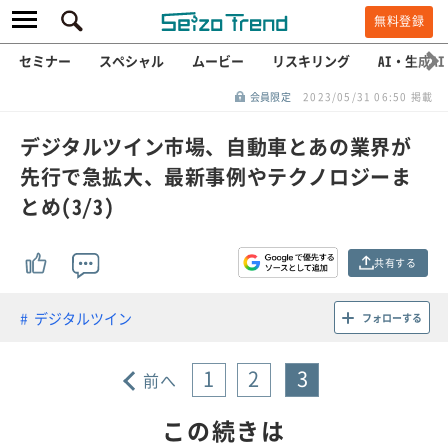
無料登録
セミナー
スペシャル
ムービー
リスキリング
AI・生成AI
会員限定
2023/05/31 06:50 掲載
デジタルツイン市場、自動車とあの業界が
先行で急拡大、最新事例やテクノロジーま
とめ(3/3)
共有する
デジタルツイン
フォローする
1
2
3
前へ
この続きは