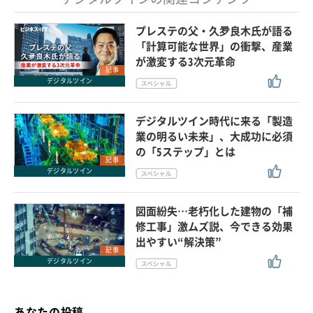
プレステの父・久夛良木氏が語る
「計算可能な世界」の衝撃、産業
が激変する3次元革命
記事
デジタルツイン
デジタルツイン時代に来る「製造
業の明るい未来」、大成功に必須
の「5ステップ」とは
記事
デジタルツイン
図面紛失…老朽化した建物の「補
修工事」激ムズ説、今できる効果
出やすい“解決策”
記事
デジタルツイン
あなたの投稿