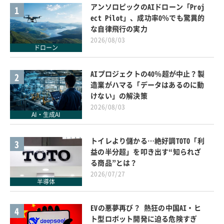
アンソロピックのAIドローン「Proj
1
ect Pilot」、成功率0％でも驚異的
な自律飛行の実力
2026/08/03
ドローン
AIプロジェクトの40％超が中止？製
2
造業がハマる「データはあるのに動
けない」の解決策
2026/08/03
AI・生成AI
トイレより儲かる…絶好調TOTO「利
3
益の半分超」を叩き出す“知られざ
る商品”とは？
2026/07/27
半導体
EVの悪夢再び？ 熱狂の中国AI・ヒ
4
ト型ロボット開発に迫る危険すぎ