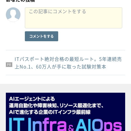
コメントをする
ITパスポート絶対合格の最短ルート。5年連続売
PR
PR
PR
上No.1、60万人が手に取った試験対策本