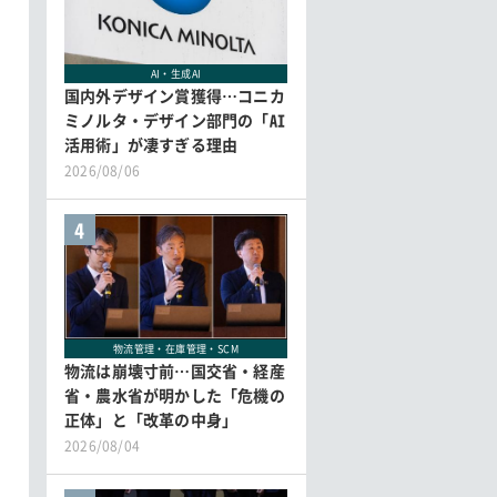
AI・生成AI
国内外デザイン賞獲得…コニカ
ミノルタ・デザイン部門の「AI
活用術」が凄すぎる理由
2026/08/06
4
物流管理・在庫管理・SCM
物流は崩壊寸前…国交省・経産
省・農水省が明かした「危機の
正体」と「改革の中身」
2026/08/04