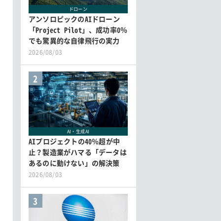
ドローン
アンソロピックのAIドローン
「Project Pilot」、成功率0％
でも驚異的な自律飛行の実力
2026/08/03
2
AI・生成AI
AIプロジェクトの40％超が中
止？製造業がハマる「データは
あるのに動けない」の解決策
2026/08/03
3