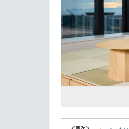
＜目次＞
もったい