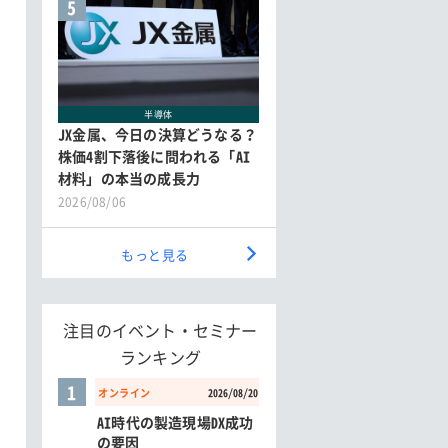
5
半導体
JX金属、今日の決算どうなる？
株価4割下落後に問われる「AI
材料」の本当の成長力
2026/08/06
もっと見る
注目のイベント・セミナー
ランキング
1
オンライン
2026/08/20
AI時代の製造現場DX成功
の要因