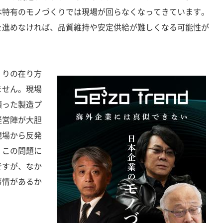
本特有のモノづくりでは現場が回らなくなってきています。
を進めなければ、品質維持や安定供給が難しくなる可能性が
りの在り方
ません。現場
頼った製造プ
経営陣が大胆
現場から反発
。この問題に
ですが、なか
事情があるか