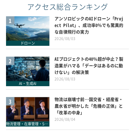
アクセス総合ランキング
アンソロピックのAIドローン「Proj
1
ect Pilot」、成功率0％でも驚異的
な自律飛行の実力
2026/08/03
ドローン
AIプロジェクトの40％超が中止？製
2
造業がハマる「データはあるのに動
けない」の解決策
2026/08/03
AI・生成AI
物流は崩壊寸前…国交省・経産省・
3
農水省が明かした「危機の正体」と
「改革の中身」
2026/08/04
物流管理・在庫管理・SCM