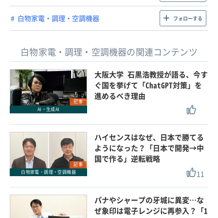
白物家電・調理・空調機器
フォローする
白物家電・調理・空調機器の関連コンテンツ
大阪大学 石黒浩教授が語る、今す
ぐ国を挙げて「ChatGPT対策」を
進めるべき理由
記事
AI・生成AI
ハイセンスはなぜ、日本で勝てる
ようになった？「日本で開発→中
国で作る」逆転戦略
記事
11
白物家電・調理・空調機器
パナやシャープの牙城に異変…な
ぜ象印は電子レンジに再参入？「1