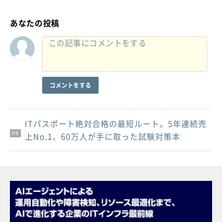
あなたの投稿
コメントをする
ITパスポート絶対合格の最短ルート。5年連続売
PR
PR
PR
上No.1、60万人が手に取った試験対策本