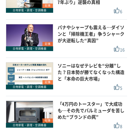
7年ぶり」逆襲の真相
記事
6
白物家電・調理・空調機器
パナやシャープも震える…ダイソ
ンと「掃除機王者」争うシャーク
が大逆転した“真因”
記事
16
白物家電・調理・空調機器
ソニーはなぜテレビを“分離”し
た？日本勢が勝てなくなった構造
と「本命の巨大市場」
記事
5
白物家電・調理・空調機器
「4万円のトースター」で大成功
も…その先でバルミューダを苦し
めた“ブランドの罠”
記事
8
白物家電・調理・空調機器