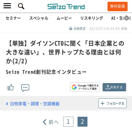
無料登録
セミナー
スペシャル
ムービー
リスキリング
AI・生成AI
会員限定
2023/07/28 06:50 掲載
【単独】ダイソンCTOに聞く「日本企業との
大きな違い」、世界トップたる理由とは何
か(2/2)
Seizo Trend創刊記念インタビュー
共有する
白物家電・調理・空調機器
フォローする
1
2
前へ