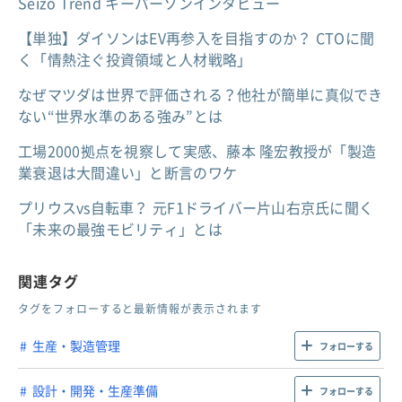
Seizo Trend キーパーソンインタビュー
【単独】ダイソンはEV再参入を目指すのか？ CTOに聞
く「情熱注ぐ投資領域と人材戦略」
なぜマツダは世界で評価される？他社が簡単に真似でき
ない“世界水準のある強み”とは
工場2000拠点を視察して実感、藤本 隆宏教授が「製造
業衰退は大間違い」と断言のワケ
プリウスvs自転車？ 元F1ドライバー片山右京氏に聞く
「未来の最強モビリティ」とは
関連タグ
タグをフォローすると最新情報が表示されます
生産・製造管理
フォローする
設計・開発・生産準備
フォローする