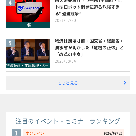
EVの悪夢再び？ 熱狂の中国AI・ヒ
4
ト型ロボット開発に迫る危険すぎ
る“過当競争”
2026/07/30
中国
物流は崩壊寸前…国交省・経産省・
5
農水省が明かした「危機の正体」と
「改革の中身」
2026/08/04
物流管理・在庫管理・SCM
もっと見る
注目のイベント・セミナーランキング
1
オンライン
2026/08/20