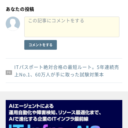
あなたの投稿
コメントをする
ITパスポート絶対合格の最短ルート。5年連続売
PR
PR
PR
上No.1、60万人が手に取った試験対策本