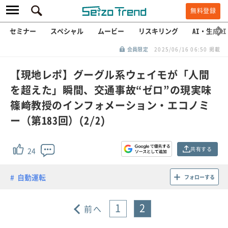
無料登録
セミナー
スペシャル
ムービー
リスキリング
AI・生成AI
会員限定
2025/06/16 06:50 掲載
【現地レポ】グーグル系ウェイモが「人間
を超えた」瞬間、交通事故“ゼロ”の現実味
篠﨑教授のインフォメーション・エコノミ
ー（第183回）(2/2)
共有する
24
自動運転
フォローする
1
2
前へ