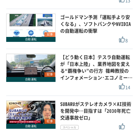
13
ゴールドマン予測「運転手より安
くなる」、ソフトバンクやNVIDIA
の自動運転の衝撃
記事
8
自動運転
【どう動く日本】テスラ自動運転
が「日本上陸」、業界地図を変え
る“覇権争い”の行方 篠﨑教授の
記事
インフォメーション･エコノミー…
自動運転
14
SUBARUがステレオカメラ×AI技術
を開発中…目指すは「2030年死亡
交通事故ゼロ」
記事
自動運転