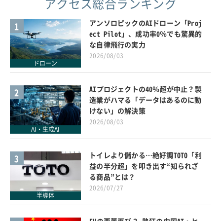
アクセス総合ランキング
アンソロピックのAIドローン「Proj
1
ect Pilot」、成功率0％でも驚異的
な自律飛行の実力
2026/08/03
ドローン
AIプロジェクトの40％超が中止？製
2
造業がハマる「データはあるのに動
けない」の解決策
2026/08/03
AI・生成AI
トイレより儲かる…絶好調TOTO「利
3
益の半分超」を叩き出す“知られざ
る商品”とは？
2026/07/27
半導体