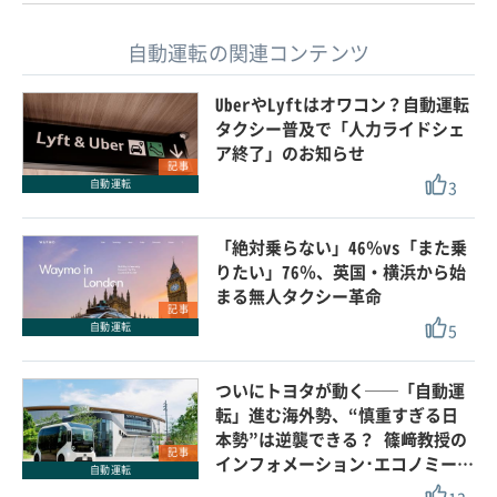
自動運転の関連コンテンツ
UberやLyftはオワコン？自動運転
タクシー普及で「人力ライドシェ
ア終了」のお知らせ
記事
3
自動運転
「絶対乗らない」46％vs「また乗
りたい」76％、英国・横浜から始
まる無人タクシー革命
記事
5
自動運転
ついにトヨタが動く──「自動運
転」進む海外勢、“慎重すぎる日
本勢”は逆襲できる？ 篠﨑教授の
記事
インフォメーション･エコノミー…
自動運転