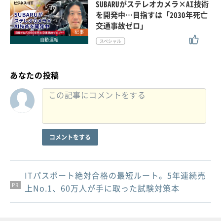
SUBARUがステレオカメラ×AI技術
を開発中…目指すは「2030年死亡
交通事故ゼロ」
記事
自動運転
あなたの投稿
コメントをする
ITパスポート絶対合格の最短ルート。5年連続売
PR
PR
PR
上No.1、60万人が手に取った試験対策本