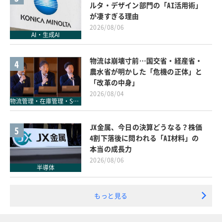
ルタ・デザイン部門の「AI活用術」
が凄すぎる理由
2026/08/06
AI・生成AI
物流は崩壊寸前…国交省・経産省・
4
農水省が明かした「危機の正体」と
「改革の中身」
2026/08/04
物流管理・在庫管理・SCM
JX金属、今日の決算どうなる？株価
5
4割下落後に問われる「AI材料」の
本当の成長力
2026/08/06
半導体
もっと見る