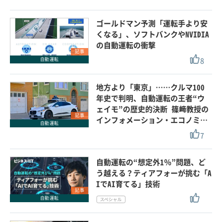
ゴールドマン予測「運転手より安
くなる」、ソフトバンクやNVIDIA
の自動運転の衝撃
記事
8
自動運転
地方より「東京」……クルマ100
年史で判明、自動運転の王者“ウ
ェイモ”の歴史的決断 篠﨑教授の
記事
インフォメーション・エコノミ…
自動運転
7
自動運転の“想定外1％”問題、ど
う越える？ティアフォーが挑む「A
IでAI育てる」技術
記事
自動運転