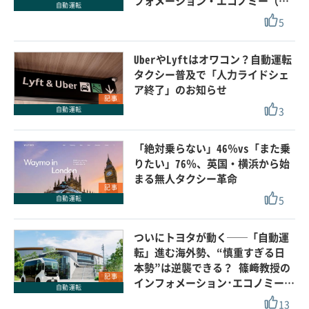
フォメーション・エコノミー（…
自動運転
5
UberやLyftはオワコン？自動運転
タクシー普及で「人力ライドシェ
ア終了」のお知らせ
記事
3
自動運転
「絶対乗らない」46％vs「また乗
りたい」76％、英国・横浜から始
まる無人タクシー革命
記事
5
自動運転
ついにトヨタが動く──「自動運
転」進む海外勢、“慎重すぎる日
本勢”は逆襲できる？ 篠﨑教授の
記事
インフォメーション･エコノミー…
自動運転
13