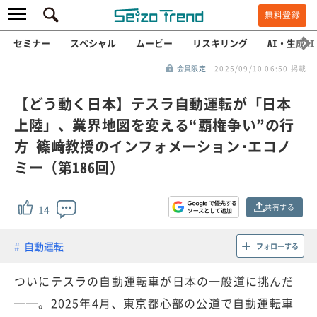
無料登録
セミナー
スペシャル
ムービー
リスキリング
AI・生成AI
会員限定
2025/09/10 06:50 掲載
【どう動く日本】テスラ自動運転が「日本
上陸」、業界地図を変える“覇権争い”の行
方 篠﨑教授のインフォメーション･エコノ
ミー（第186回）
共有する
14
自動運転
フォローする
ついにテスラの自動運転車が日本の一般道に挑んだ
──。2025年4月、東京都心部の公道で自動運転車