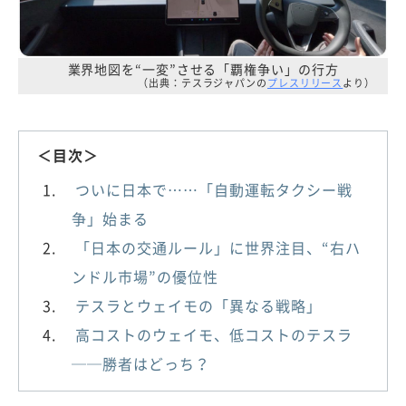
業界地図を“一変”させる「覇権争い」の行方
（出典：テスラジャパンの
プレスリリース
より）
＜目次＞
ついに日本で……「自動運転タクシー戦
争」始まる
「日本の交通ルール」に世界注目、“右ハ
ンドル市場”の優位性
テスラとウェイモの「異なる戦略」
高コストのウェイモ、低コストのテスラ
──勝者はどっち？