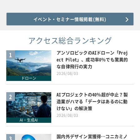
イベント・セミナー情報掲載(無料)
アクセス総合ランキング
アンソロピックのAIドローン「Proj
1
ect Pilot」、成功率0％でも驚異的
な自律飛行の実力
2026/08/03
ドローン
AIプロジェクトの40％超が中止？製
2
造業がハマる「データはあるのに動
けない」の解決策
2026/08/03
AI・生成AI
国内外デザイン賞獲得…コニカミノ
3