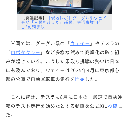
【関連記事】
【現地レポ】グーグル系ウェイ
モが「人間を超えた」瞬間、交通事故“ゼ
ロ”の現実味
米国では、グーグル系の「
ウェイモ
」やテスラの
「
ロボタクシー
」など多様な試みで商業化の取り組
みが起きている。こうした果敢な挑戦の勢いは日本
にも及んでおり、ウェイモは2025年4月に東京都心
部の公道で自動運転車の走行を
開始
した。
これに続き、テスラも8月に日本の一般道で自動運
転のテスト走行を始めたとする動画を公式Xに
投稿
し
た。