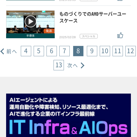
ものづくりでのAMDサーバーユー
スケース
動画
半導体
2025/02/28
4
5
6
7
8
9
10
11
12
前へ
13
次へ