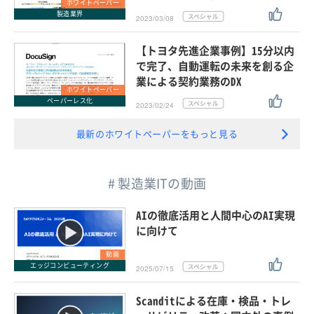
ホワイトペーパー
製造業界
2023/03/08
【トヨタ先進企業事例】15分以内
で完了、自動運転の未来を創る企
業による契約業務のDX
ホワイトペーパー
ペーパーレス化
2023/02/24
最新のホワイトペーパーをもっと見る
# 製造業ITの動画
AIの徹底活用と人間中心のAI実現
に向けて
動画
エッジコンピューティング
2025/07/15
Scanditによる在庫・検品・トレ