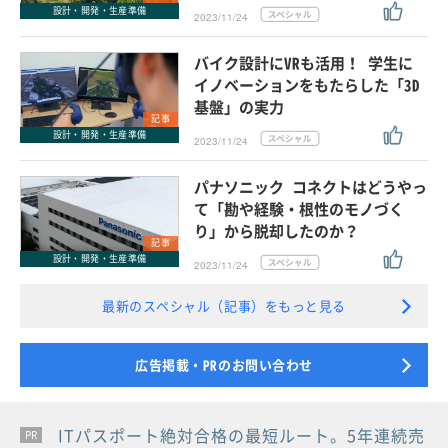
設計・開発・生産準備
2023/11/24
バイク設計にVRも活用！ 学生に
イノベーションをもたらした「3D
基盤」の実力
記事
設計・開発・生産準備
2023/11/24
パナソニック コネクトはどうやっ
て「勘や経験・根性のモノづく
り」から脱却したのか？
記事
設計・開発・生産準備
2023/11/24
最新のスペシャル（記事）をもっと見る
広告掲載・PRのお問い合わせ
ITパスポート絶対合格の最短ルート。5年連続売
PR
PR
PR