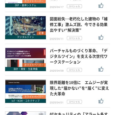
ホワイトペーパー
ERP・基幹システム
2025/04/17
図面紛失…老朽化した建物の「補
修工事」激ムズ説、今できる効果
出やすい“解決策”
記事
デジタルツイン
2025/04/11
バーチャルものづくり革命、「デ
ジタルツイン」を支える次世代ワ
ークステーション
ホワイトペーパー
設計・開発・生産準備
2025/04/09
限界距離を10倍に エムジーが実
現した“届かない”を“届く”に変え
た大革命
ホワイトペーパー
IoT・M2M・コネクティブ
2025/04/01
OTセキュリティの「アラート多す