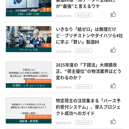
が“最強”と言えるワケ
記事
CAD・CAM・CAE
2025/06/06
いきなり「紙ゼロ」は無理だけ
ど…ブリヂストンやダイハツら4社
に学ぶ「賢い」製造DX
記事
ペーパーレス化
2025/06/06
2025年度の「下請法」大規模改
正、“荷主優位”の物流業界はどう
変わるのか？
ホワイトペーパー
法規制・レギュレーション
2025/06/05
特定荷主の注目集まる「バース予
約受付システム」、導入プロジェ
クト成功へのガイド
ホワイトペーパー
運輸業・郵便業
2025/05/22