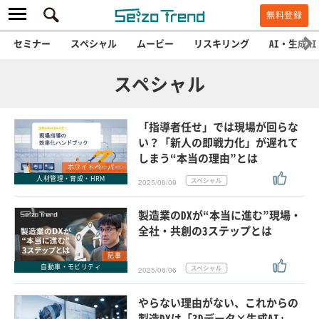
無料登録
セミナー
スペシャル
ムービー
リスキリング
AI・生成AI
スペシャル
「指導者任せ」では現場が回らな
い？「新人の即戦力化」が遅れて
しまう“本当の理由”とは
ホワイトペーパー
人材管理・育成・HRM
2025/06/09
製造業のDXが“本当に進む”現場・
全社・共創の3ステップとは
記事
自動車・モビリティ
2025/06/06
やらない理由がない、これからの
製造DXは「3Dデータ×生成AI」