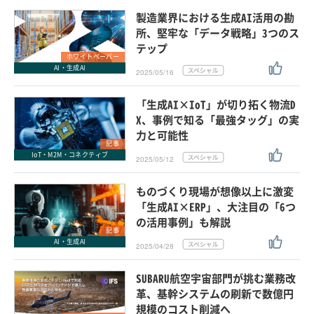
製造業界における生成AI活用の勘
所、堅牢な「データ戦略」3つのス
テップ
ホワイトペーパー
AI・生成AI
2025/05/16
「生成AI×IoT」が切り拓く物流D
X、事例で知る「最強タッグ」の実
力と可能性
記事
IoT・M2M・コネクティブ
2025/05/12
ものづくり現場が想像以上に激変
「生成AI×ERP」、大注目の「6つ
の活用事例」も解説
記事
AI・生成AI
2025/04/28
SUBARU航空宇宙部門が挑む業務改
革、基幹システムの刷新で数億円
規模のコスト削減へ