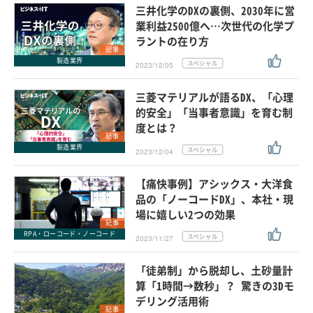
三井化学のDXの裏側、2030年に営
業利益2500億へ…次世代の化学プ
ラントの在り方
記事
製造業界
2023/12/05
三菱マテリアルが語るDX、「心理
的安全」「当事者意識」を育む制
度とは？
記事
製造業界
2023/12/04
【痛快事例】アシックス・大洋食
品の「ノーコードDX」、本社・現
場に嬉しい2つの効果
記事
RPA・ローコード・ノーコード
2023/11/27
「徒弟制」から脱却し、土砂量計
算「1時間→数秒」？ 驚きの3Dモ
デリング活用術
記事