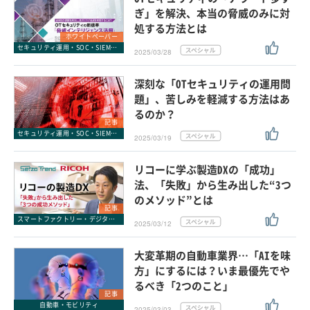
ぎ」を解決、本当の脅威のみに対
処する方法とは
ホワイトペーパー
セキュリティ運用・SOC・SIEM・ログ管理
2025/03/28
深刻な「OTセキュリティの運用問
題」、苦しみを軽減する方法はあ
るのか？
記事
セキュリティ運用・SOC・SIEM・ログ管理
2025/03/19
リコーに学ぶ製造DXの「成功」
法、「失敗」から生み出した“3つ
のメソッド”とは
記事
スマートファクトリー・デジタル工場
2025/03/12
大変革期の自動車業界…「AIを味
方」にするには？いま最優先でや
るべき「2つのこと」
記事
自動車・モビリティ
2025/03/03