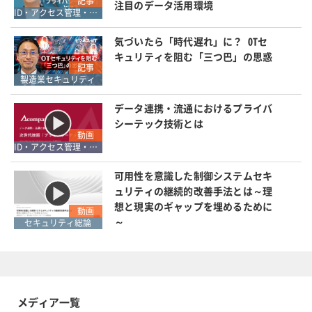
記事
注目のデータ活用環境
ID・アクセス管理・認証
気づいたら「時代遅れ」に？ OTセ
キュリティを阻む「三つ巴」の思惑
記事
製造業セキュリティ
データ連携・流通におけるプライバ
シーテック技術とは
動画
ID・アクセス管理・認証
可用性を意識した制御システムセキ
ュリティの継続的改善手法とは～理
想と現実のギャップを埋めるために
動画
～
セキュリティ総論
メディア一覧