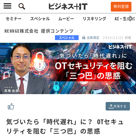
無料登録
セミナー
スペシャル
ムービー
リスキリング
AI・生成AI
HENNGE株式会社 提供コンテンツ
スペシャル
会員限定
2023/12/22 掲載
共有する
気づいたら「時代遅れ」に？ OTセキュ
リティを阻む「三つ巴」の思惑