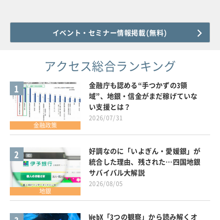
イベント・セミナー情報掲載(無料)
アクセス総合ランキング
金融庁も認める“手つかずの3領
1
域”、地銀・信金がまだ稼げていな
い支援とは？
2026/07/31
金融政策
好調なのに「いよぎん・愛媛銀」が
2
統合した理由、残された…四国地銀
サバイバル大解説
2026/08/05
地銀
WebX「3つの観察」から読み解くオ