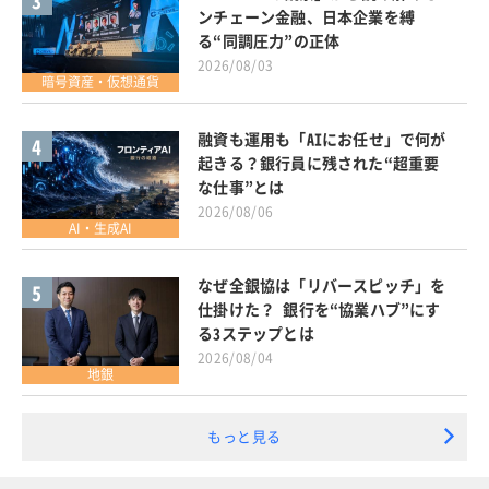
3
ンチェーン金融、日本企業を縛
る“同調圧力”の正体
2026/08/03
暗号資産・仮想通貨
融資も運用も「AIにお任せ」で何が
4
起きる？銀行員に残された“超重要
な仕事”とは
2026/08/06
AI・生成AI
なぜ全銀協は「リバースピッチ」を
5
仕掛けた？ 銀行を“協業ハブ”にす
る3ステップとは
2026/08/04
地銀
もっと見る