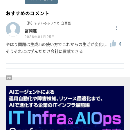
おすすめのコメント
（株）すまいるふぃつと
企画室
富岡進
2026年01月25日
0
やはり問題は生成aiの使い方でこれからの生活が変化し
そうそれには学んだだけ会社に貢献できる
PR
PR
PR