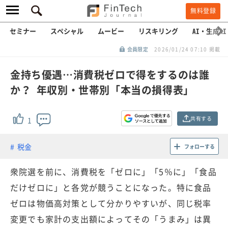
無料登録
セミナー
スペシャル
ムービー
リスキリング
AI・生成AI
会員限定
2026/01/24 07:10 掲載
金持ち優遇…消費税ゼロで得をするのは誰
か？ 年収別・世帯別「本当の損得表」
共有する
1
税金
フォローする
衆院選を前に、消費税を「ゼロに」「5％に」「食品
だけゼロに」と各党が競うことになった。特に食品
ゼロは物価高対策として分かりやすいが、同じ税率
変更でも家計の支出額によってその「うまみ」は異