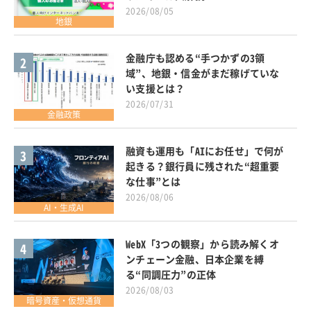
2026/08/05
地銀
金融庁も認める“手つかずの3領
2
域”、地銀・信金がまだ稼げていな
い支援とは？
2026/07/31
金融政策
融資も運用も「AIにお任せ」で何が
3
起きる？銀行員に残された“超重要
な仕事”とは
2026/08/06
AI・生成AI
WebX「3つの観察」から読み解くオ
4
ンチェーン金融、日本企業を縛
る“同調圧力”の正体
2026/08/03
暗号資産・仮想通貨