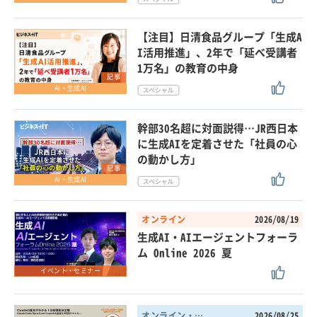
【注目】日清食品グループ「生成A
I活用推進」、2年で「延べ受講者
1万名」の教育の中身
記事
AI・生成AI
幹部30名超に対面説得…JR西日本
に生成AIを定着させた「社員の心
の動かし方」
記事
AI・生成AI
オンライン
2026/08/19
生成AI・AIエージェントフォーラ
ム Online 2026 夏
イベント・セミナー
オンライン・東京都
2026/08/25