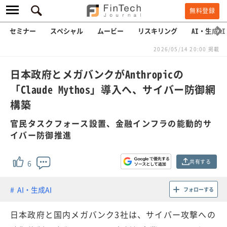
無料登録
セミナー
スペシャル
ムービー
リスキリング
AI・生成AI
2026/05/14 20:00 掲載
日本政府とメガバンクがAnthropicの
「Claude Mythos」導入へ、サイバー防御網
構築
官民タスクフォース設置、金融インフラの能動的サ
イバー防御推進
共有する
6
AI・生成AI
フォローする
日本政府と国内メガバンク3社は、サイバー攻撃への