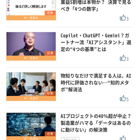
業益5割増は本物か？ 決算で見る
べき「4つの数字」
記事
3
AI・生成AI
Copilot・ChatGPT・Gemini？ガ
ートナー流「AIアシスタント」選
定の“4つの基準”とは
記事
3
AI・生成AI
物知りなだけで満足する人は、AI
時代に評価されない…“知的メタ
ボ”解消法
記事
5
AI・生成AI
AIプロジェクトの40％超が中止？
製造業がハマる「データはあるの
に動けない」の解決策
記事
AI・生成AI