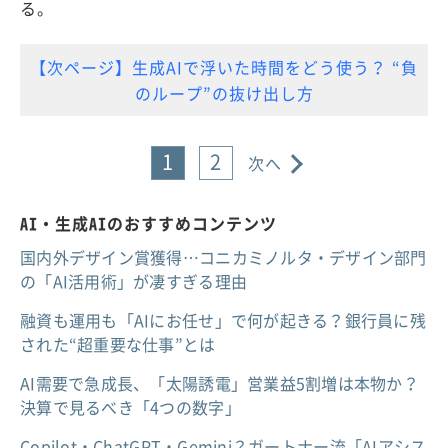
る。
【次ページ】生成AIで浮いた時間をどう使う？ “負
のループ”の抜け出し方
1
2
次へ
AI・生成AIのおすすめコンテンツ
国内外デザイン賞獲得…コニカミノルタ・デザイン部門
の「AI活用術」が凄すぎる理由
融資も運用も「AIにお任せ」で何が起きる？銀行員に残
された“超重要な仕事”とは
AI需要で急成長、「太陽誘電」営業益5割増は本物か？
決算で見るべき「4つの数字」
Copilot・ChatGPT・Gemini？ガートナー流「AIアシス