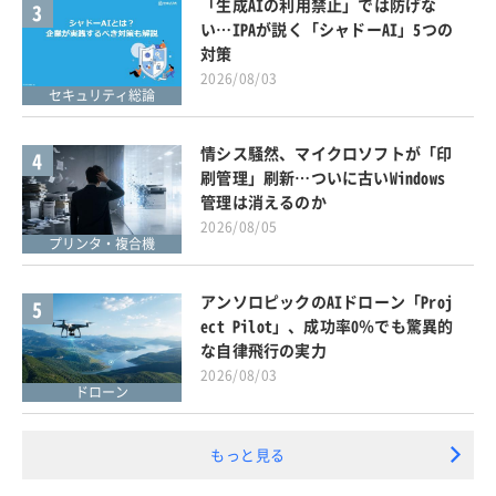
「生成AIの利用禁止」では防げな
3
い…IPAが説く「シャドーAI」5つの
対策
2026/08/03
セキュリティ総論
情シス騒然、マイクロソフトが「印
4
刷管理」刷新…ついに古いWindows
管理は消えるのか
2026/08/05
プリンタ・複合機
アンソロピックのAIドローン「Proj
5
ect Pilot」、成功率0％でも驚異的
な自律飛行の実力
2026/08/03
ドローン
もっと見る