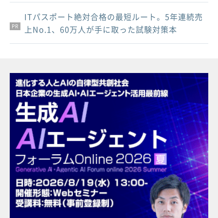
ITパスポート絶対合格の最短ルート。5年連続売
PR
PR
PR
上No.1、60万人が手に取った試験対策本