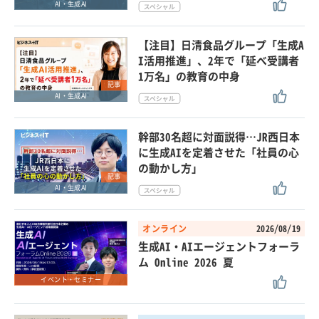
AI・生成AI
【注目】日清食品グループ「生成A
I活用推進」、2年で「延べ受講者
1万名」の教育の中身
記事
AI・生成AI
幹部30名超に対面説得…JR西日本
に生成AIを定着させた「社員の心
の動かし方」
記事
AI・生成AI
オンライン
2026/08/19
生成AI・AIエージェントフォーラ
ム Online 2026 夏
イベント・セミナー