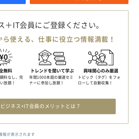
ス＋IT会員に
ご登録ください。
から使える、
仕事に役立つ情報満載！
全無料
トレンドを聞いて学ぶ
興味関心のみ厳選
額料なし、完
年間1000本超の厳選セミ
トピック（タグ）をフォ
い放題！
ナーに参加し放題！
ローして自動収集！
料
ビジネス+IT会員のメリットとは？
情報が表示されます