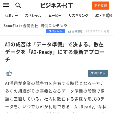
無料登録
セミナー
スペシャル
ムービー
リスキリング
AI・生成AI
Snowflake合同会社 提供コンテンツ
スペシャル
会員限定
2026/05/14 掲載
AIの成否は「データ準備」で決まる、散在
データを「AI-Ready」にする最新アプロー
チ
共有する
AI活用が企業の競争力を左右する時代となる一方、
多くの組織がその基盤となるデータ準備の段階で課
題に直面している。社内に散在する多様な形式のデ
ータを、いつでもAIが利用できる「AI-Ready」な状