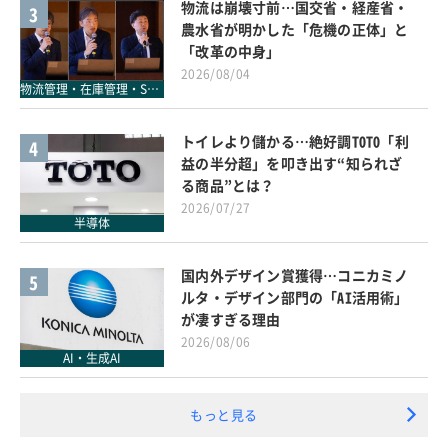
物流は崩壊寸前…国交省・経産省・
3
農水省が明かした「危機の正体」と
「改革の中身」
2026/08/04
物流管理・在庫管理・SCM
トイレより儲かる…絶好調TOTO「利
4
益の半分超」を叩き出す“知られざ
る商品”とは？
2026/07/27
半導体
国内外デザイン賞獲得…コニカミノ
5
ルタ・デザイン部門の「AI活用術」
が凄すぎる理由
2026/08/06
AI・生成AI
もっと見る