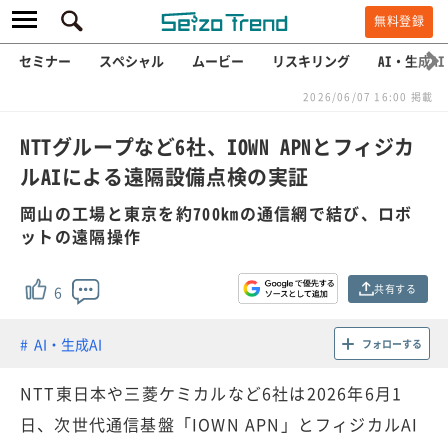
無料登録
セミナー
スペシャル
ムービー
リスキリング
AI・生成AI
2026/06/07 16:00 掲載
NTTグループなど6社、IOWN APNとフィジカ
ルAIによる遠隔設備点検の実証
岡山の工場と東京を約700kmの通信網で結び、ロボ
ットの遠隔操作
共有する
6
AI・生成AI
フォローする
NTT東日本や三菱ケミカルなど6社は2026年6月1
日、次世代通信基盤「IOWN APN」とフィジカルAI