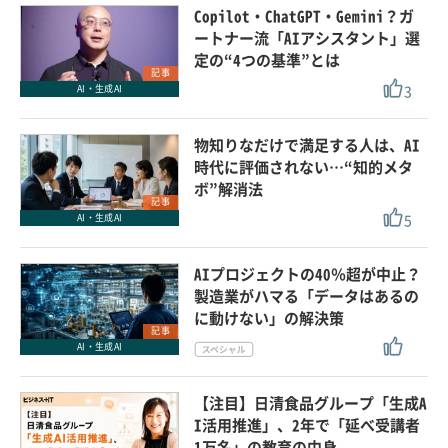
Copilot・ChatGPT・Gemini？ガ
ートナー流「AIアシスタント」選
定の“4つの基準”とは
記事
3
AI・生成AI
物知りなだけで満足する人は、AI
時代に評価されない…“知的メタ
ボ”解消法
記事
5
AI・生成AI
AIプロジェクトの40％超が中止？
製造業がハマる「データはあるの
に動けない」の解決策
記事
AI・生成AI
【注目】日清食品グループ「生成A
I活用推進」、2年で「延べ受講者
1万名」の教育の中身