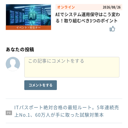
オンライン
2026/08/26
AIでシステム運用保守はこう変わ
る！取り組むべき3つのポイント
イベント・セミナー
あなたの投稿
コメントをする
ITパスポート絶対合格の最短ルート。5年連続売
PR
PR
PR
上No.1、60万人が手に取った試験対策本