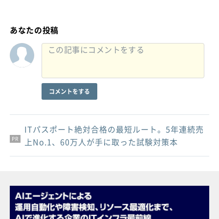
あなたの投稿
コメントをする
ITパスポート絶対合格の最短ルート。5年連続売
PR
PR
PR
上No.1、60万人が手に取った試験対策本