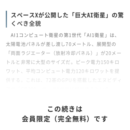
スペースXが公開した「巨大AI衛星」の驚
くべき全貌
AI1コンピュート衛星の第1世代「AI1衛星」は、
太陽電池パネルが差し渡し70メートル、展開型の
「両面ラジエーター（放射冷却パネル）」が20メー
トルと非常に大型のサイズだ。ピーク電力150キロ
ワット、平均コンピュート電力120キロワットを提
供する。これは、72基のGPUを搭載したエヌビディ
アの「GB300」ラック1台分に相当するという。
この続きは
会員限定（完全無料）です