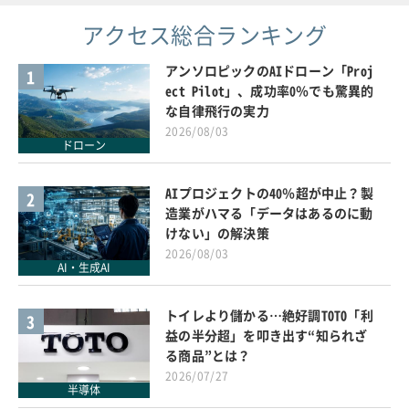
アクセス総合ランキング
アンソロピックのAIドローン「Proj
1
ect Pilot」、成功率0％でも驚異的
な自律飛行の実力
2026/08/03
ドローン
AIプロジェクトの40％超が中止？製
2
造業がハマる「データはあるのに動
けない」の解決策
2026/08/03
AI・生成AI
トイレより儲かる…絶好調TOTO「利
3
益の半分超」を叩き出す“知られざ
る商品”とは？
2026/07/27
半導体