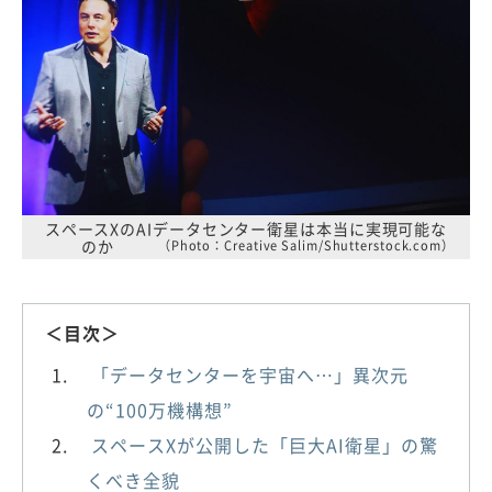
スペースXのAIデータセンター衛星は本当に実現可能な
のか
（Photo：Creative Salim/Shutterstock.com）
＜目次＞
「データセンターを宇宙へ…」異次元
の“100万機構想”
スペースXが公開した「巨大AI衛星」の驚
くべき全貌