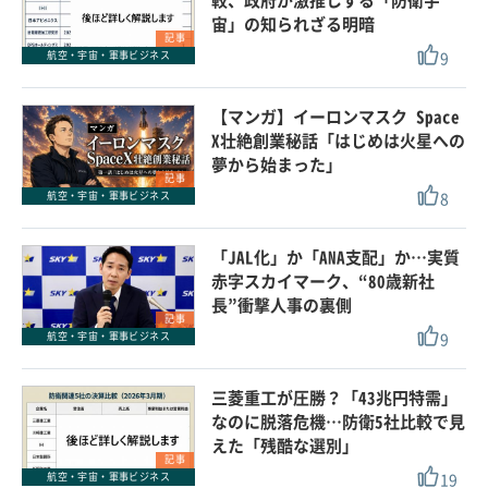
較、政府が激推しする「防衛宇
宙」の知られざる明暗
記事
9
航空・宇宙・軍事ビジネス
【マンガ】イーロンマスク Space
X壮絶創業秘話「はじめは火星への
夢から始まった」
記事
8
航空・宇宙・軍事ビジネス
「JAL化」か「ANA支配」か…実質
赤字スカイマーク、“80歳新社
長”衝撃人事の裏側
記事
9
航空・宇宙・軍事ビジネス
三菱重工が圧勝？「43兆円特需」
なのに脱落危機…防衛5社比較で見
えた「残酷な選別」
記事
19
航空・宇宙・軍事ビジネス