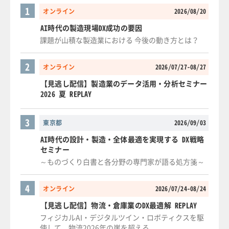
1
オンライン
2026/08/20
AI時代の製造現場DX成功の要因
課題が山積な製造業における 今後の動き方とは？
2
オンライン
2026/07/27-08/27
【見逃し配信】製造業のデータ活用・分析セミナー
2026 夏 REPLAY
3
東京都
2026/09/03
AI時代の設計・製造・全体最適を実現する DX戦略
セミナー
～ものづくり白書と各分野の専門家が語る処方箋～
4
オンライン
2026/07/24-08/24
【見逃し配信】物流・倉庫業のDX最適解 REPLAY
フィジカルAI・デジタルツイン・ロボティクスを駆
使して、物流2026年の崖を超える