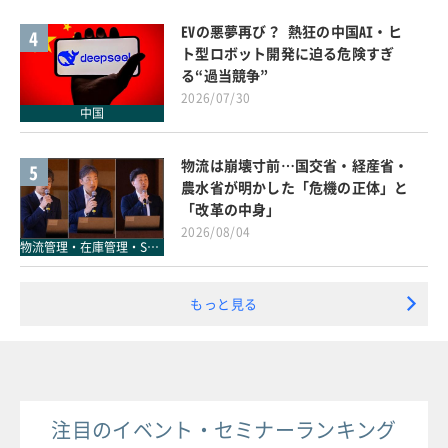
EVの悪夢再び？ 熱狂の中国AI・ヒ
4
ト型ロボット開発に迫る危険すぎ
る“過当競争”
2026/07/30
中国
物流は崩壊寸前…国交省・経産省・
5
農水省が明かした「危機の正体」と
「改革の中身」
2026/08/04
物流管理・在庫管理・SCM
もっと見る
注目のイベント・セミナーランキング