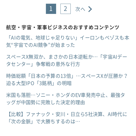
1
2
次へ
航空・宇宙・軍事ビジネスのおすすめコンテンツ
「AIの電気、地球じゃ足りない」イーロンもベゾスも本
気“宇宙でのAI競争”が始まった
スペースX無双か、まさかの日本逆転か…「宇宙AIデー
タセンター」争奪戦の意外な行方
時価総額「日本の予算の13倍」…スペースXが圧勝か？
迫る大型IPO「3銘柄」の明暗
米国も落胆…ソニー・ホンダのEV車発売中止、最強タ
ッグが中国勢に完敗した決定的理由
【比較】ファナック・安川・日立ら5社決算、AI時代に
「次の金脈」で大勝ちするのは…