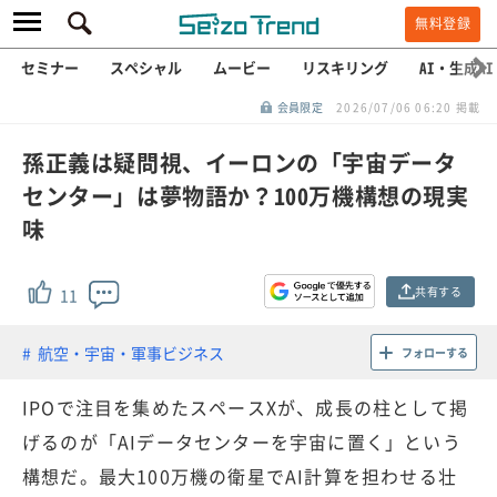
無料登録
セミナー
スペシャル
ムービー
リスキリング
AI・生成AI
会員限定
2026/07/06 06:20 掲載
孫正義は疑問視、イーロンの「宇宙データ
センター」は夢物語か？100万機構想の現実
味
共有する
11
航空・宇宙・軍事ビジネス
フォローする
IPOで注目を集めたスペースXが、成長の柱として掲
げるのが「AIデータセンターを宇宙に置く」という
構想だ。最大100万機の衛星でAI計算を担わせる壮