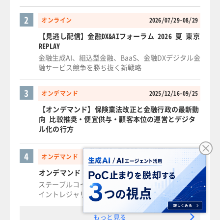
2
オンライン
2026/07/29-08/29
【見逃し配信】金融DX&AIフォーラム 2026 夏 東京
REPLAY
金融生成AI、組込型金融、BaaS、金融DXデジタル金
融サービス競争を勝ち抜く新戦略
3
オンデマンド
2025/12/16-09/25
【オンデマンド】保険業法改正と金融行政の最新動
向 比較推奨・便宜供与・顧客本位の運営とデジタ
ル化の行方
4
オンデマンド
2026/01/16-09/25
オンデマンド デジタル金融資産新規事業開発講座
ステーブルコイン・RWA・デジタル証券・ビットコ
イントレジャリーの実装と未来戦略
もっと見る