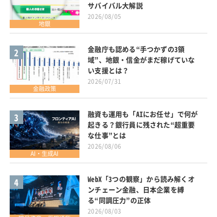
サバイバル大解説
2026/08/05
地銀
金融庁も認める“手つかずの3領
2
域”、地銀・信金がまだ稼げていな
い支援とは？
2026/07/31
金融政策
融資も運用も「AIにお任せ」で何が
3
起きる？銀行員に残された“超重要
な仕事”とは
2026/08/06
AI・生成AI
WebX「3つの観察」から読み解くオ
4
ンチェーン金融、日本企業を縛
る“同調圧力”の正体
2026/08/03