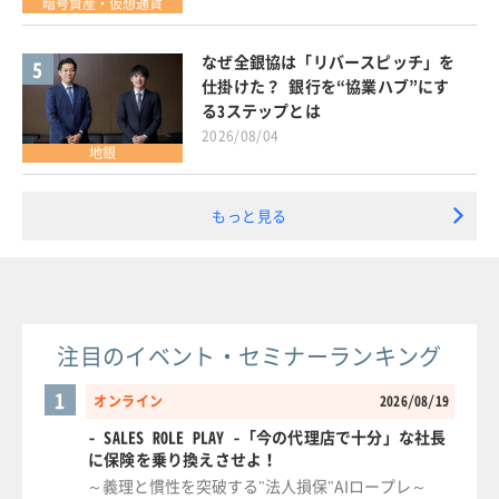
暗号資産・仮想通貨
なぜ全銀協は「リバースピッチ」を
5
仕掛けた？ 銀行を“協業ハブ”にす
る3ステップとは
2026/08/04
地銀
もっと見る
注目のイベント・セミナーランキング
1
オンライン
2026/08/19
- SALES ROLE PLAY -「今の代理店で十分」な社長
に保険を乗り換えさせよ！
～義理と慣性を突破する"法人損保"AIロープレ～