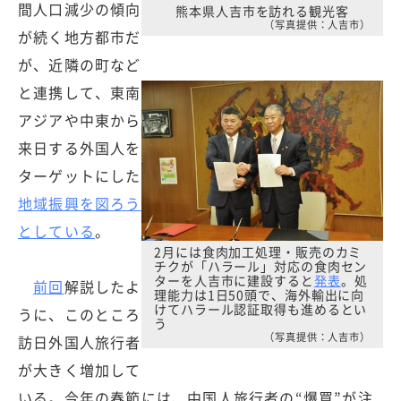
間人口減少の傾向
熊本県人吉市を訪れる観光客
（写真提供：人吉市）
が続く地方都市だ
が、近隣の町など
と連携して、東南
アジアや中東から
来日する外国人を
ターゲットにした
地域振興を図ろう
としている
。
2月には食肉加工処理・販売のカミ
チクが「ハラール」対応の食肉セン
ターを人吉市に建設すると
発表
。処
前回
解説したよ
理能力は1日50頭で、海外輸出に向
けてハラール認証取得も進めるとい
うに、このところ
う
（写真提供：人吉市）
訪日外国人旅行者
が大きく増加して
いる。今年の春節には、中国人旅行者の“爆買”が注