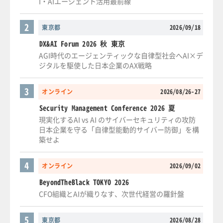
I・AIエージェント活用最前線
2
東京都
2026/09/18
DX&AI Forum 2026 秋 東京
AGI時代のエージェンティックな自律型社会へAI×デ
ジタルを駆使した日本企業のAX戦略
3
オンライン
2026/08/26-27
Security Management Conference 2026 夏
現実化するAI vs AI のサイバーセキュリティの攻防
日本企業を守る「自律型能動的サイバー防御」を構
築せよ
4
オンライン
2026/09/02
BeyondTheBlack TOKYO 2026
CFO組織とAIが織りなす、次世代経営の羅針盤
5
東京都
2026/08/28