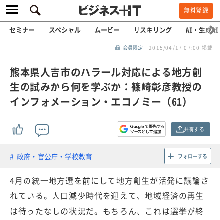
無料登録
セミナー
スペシャル
ムービー
リスキリング
AI・生成AI
会員限定
2015/04/17 07:00 掲載
熊本県人吉市のハラール対応による地方創
生の試みから何を学ぶか：篠崎彰彦教授の
インフォメーション・エコノミー（61）
共有する
政府・官公庁・学校教育
フォローする
4月の統一地方選を前にして地方創生が活発に議論さ
れている。人口減少時代を迎えて、地域経済の再生
は待ったなしの状況だ。もちろん、これは選挙が終