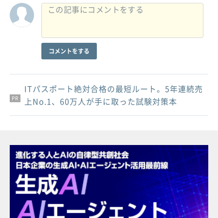
コメントをする
ITパスポート絶対合格の最短ルート。5年連続売
PR
PR
PR
上No.1、60万人が手に取った試験対策本