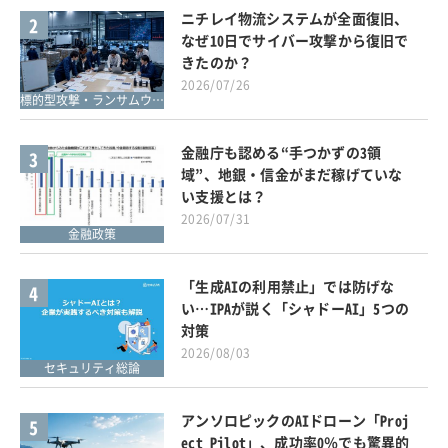
ニチレイ物流システムが全面復旧、
2
なぜ10日でサイバー攻撃から復旧で
きたのか？
2026/07/26
標的型攻撃・ランサムウェア対策
金融庁も認める“手つかずの3領
3
域”、地銀・信金がまだ稼げていな
い支援とは？
2026/07/31
金融政策
「生成AIの利用禁止」では防げな
4
い…IPAが説く「シャドーAI」5つの
対策
2026/08/03
セキュリティ総論
アンソロピックのAIドローン「Proj
5
ect Pilot」、成功率0％でも驚異的