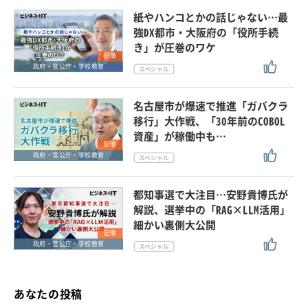
紙やハンコとかの話じゃない…最
強DX都市・大阪府の「役所手続
き」が圧巻のワケ
記事
政府・官公庁・学校教育
名古屋市が爆速で推進「ガバクラ
移行」大作戦、「30年前のCOBOL
資産」が稼働中も…
記事
政府・官公庁・学校教育
都知事選で大注目…安野貴博氏が
解説、選挙中の「RAG×LLM活用」
細かい裏側大公開
記事
政府・官公庁・学校教育
あなたの投稿