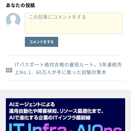
あなたの投稿
コメントをする
ITパスポート絶対合格の最短ルート。5年連続売
PR
PR
PR
上No.1、60万人が手に取った試験対策本