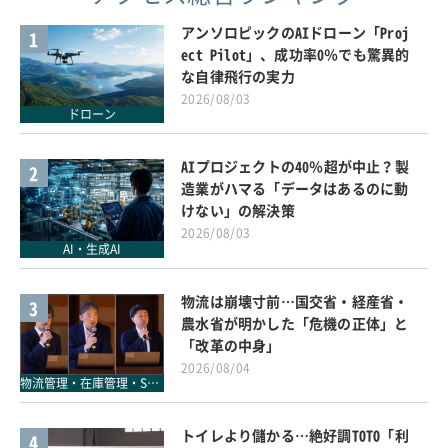
アンソロピックのAIドローン「Proj
1
ect Pilot」、成功率0％でも驚異的
な自律飛行の実力
2026/08/03
ドローン
AIプロジェクトの40％超が中止？製
2
造業がハマる「データはあるのに動
けない」の解決策
2026/08/03
AI・生成AI
物流は崩壊寸前…国交省・経産省・
3
農水省が明かした「危機の正体」と
「改革の中身」
2026/08/04
物流管理・在庫管理・SCM
トイレより儲かる…絶好調TOTO「利
4