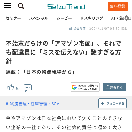
無料登録
セミナー
スペシャル
ムービー
リスキリング
AI・生成AI
会員限定
2024/11/07 06:50 掲載
不始末だらけの「アマゾン宅配」、それで
も配達員に「ミスを伝えない」謎すぎる方
針
連載：「日本の物流現場から」
共有する
65
物流管理・在庫管理・SCM
フォローする
今やアマゾンは日本社会において欠くことのできな
い企業の一社であり、その社会的責任は極めて大き