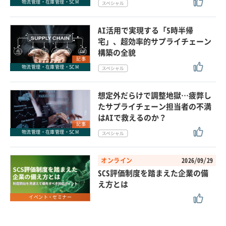
物流管理・在庫管理・SCM
AI活用で実現する「5時半帰
宅」、超効率的サプライチェーン
構築の全貌
記事
物流管理・在庫管理・SCM
想定外だらけで調整地獄…疲弊し
たサプライチェーン担当者の不満
はAIで救えるのか？
記事
物流管理・在庫管理・SCM
オンライン
2026/09/29
SCS評価制度を踏まえた企業の備
え方とは
イベント・セミナー