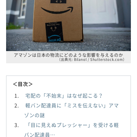
アマゾンは日本の物流にどのような影響を与えるのか
（出典元: Bilanol / Shutterstock.com）
＜目次＞
宅配の「不始末」はなぜ起こる？
軽バン配達員に「ミスを伝えない」アマ
ゾンの謎
「目に見えぬプレッシャー」を受ける軽
バン配達員…