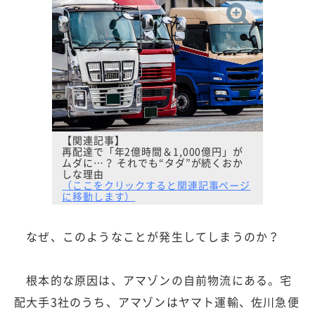
【関連記事】
再配達で「年2億時間＆1,000億円」が
ムダに…？ それでも“タダ”が続くおか
しな理由
（ここをクリックすると関連記事ページ
に移動します）
なぜ、このようなことが発生してしまうのか？
根本的な原因は、アマゾンの自前物流にある。宅
配大手3社のうち、アマゾンはヤマト運輸、佐川急便