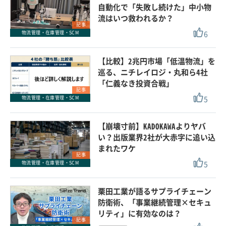
自動化で「失敗し続けた」中小物
流はいつ救われるか？
記事
6
物流管理・在庫管理・SCM
【比較】2兆円市場「低温物流」を
巡る、ニチレイロジ・丸和ら4社
「仁義なき投資合戦」
記事
5
物流管理・在庫管理・SCM
【崩壊寸前】KADOKAWAよりヤバ
い？出版業界2社が大赤字に追い込
まれたワケ
記事
5
物流管理・在庫管理・SCM
栗田工業が語るサプライチェーン
防衛術、「事業継続管理×セキュ
リティ」に有効なのは？
記事