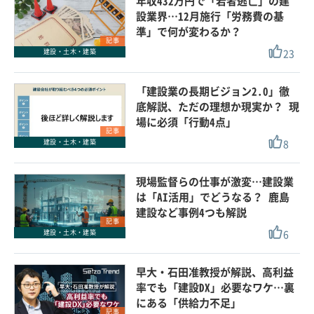
年収432万円で「若者逃亡」の建
設業界…12月施行「労務費の基
準」で何が変わるか？
記事
23
建設・土木・建築
「建設業の長期ビジョン2.0」徹
底解説、ただの理想か現実か？ 現
場に必須「行動4点」
記事
8
建設・土木・建築
現場監督らの仕事が激変…建設業
は「AI活用」でどうなる？ 鹿島
建設など事例4つも解説
記事
6
建設・土木・建築
早大・石田准教授が解説、高利益
率でも「建設DX」必要なワケ…裏
にある「供給力不足」
記事