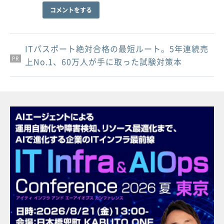
コメントをする
ITパスポート絶対合格の最短ルート。5年連続売
PR
PR
PR
上No.1、60万人が手に取った試験対策本