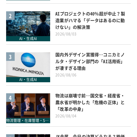
AIプロジェクトの40％超が中止？製
2
造業がハマる「データはあるのに動
けない」の解決策
2026/08/03
AI・生成AI
国内外デザイン賞獲得…コニカミノ
3
ルタ・デザイン部門の「AI活用術」
が凄すぎる理由
2026/08/06
AI・生成AI
物流は崩壊寸前…国交省・経産省・
4
農水省が明かした「危機の正体」と
「改革の中身」
2026/08/04
物流管理・在庫管理・SCM
JX金属、今日の決算どうなる？株価