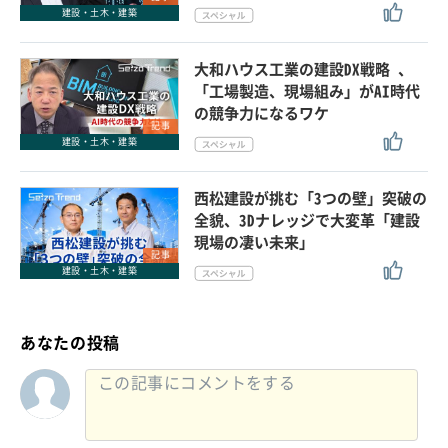
建設・土木・建築
大和ハウス工業の建設DX戦略 、
「工場製造、現場組み」がAI時代
の競争力になるワケ
記事
建設・土木・建築
西松建設が挑む「3つの壁」突破の
全貌、3Dナレッジで大変革「建設
現場の凄い未来」
記事
建設・土木・建築
あなたの投稿