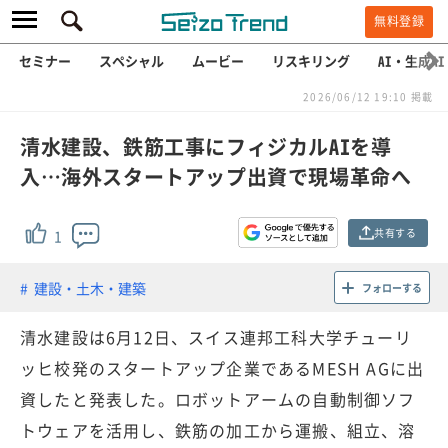
無料登録
セミナー
スペシャル
ムービー
リスキリング
AI・生成AI
2026/06/12 19:10 掲載
清水建設、鉄筋工事にフィジカルAIを導
入…海外スタートアップ出資で現場革命へ
共有する
1
建設・土木・建築
フォローする
清水建設は6月12日、スイス連邦工科大学チューリ
ッヒ校発のスタートアップ企業であるMESH AGに出
資したと発表した。ロボットアームの自動制御ソフ
トウェアを活用し、鉄筋の加工から運搬、組立、溶