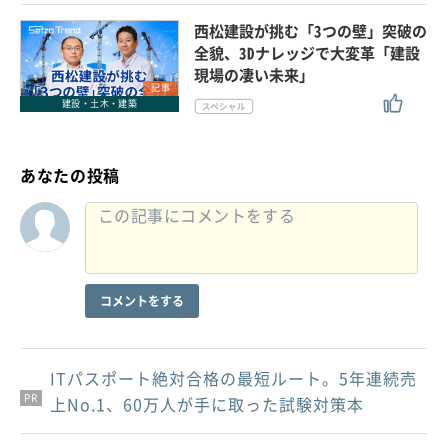
西松建設が挑む「3つの壁」突破の
全貌、3Dナレッジで大変革「建設
現場の凄い未来」
記事
建設・土木・建築
あなたの投稿
コメントをする
ITパスポート絶対合格の最短ルート。5年連続売
PR
PR
PR
上No.1、60万人が手に取った試験対策本