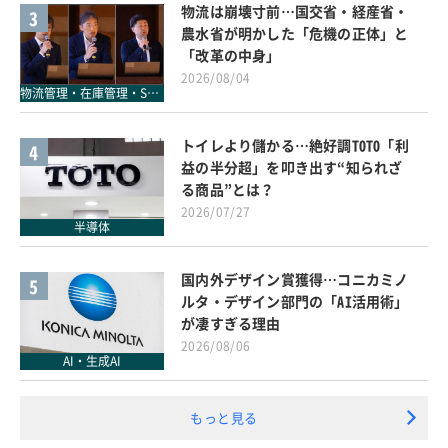
物流は崩壊寸前…国交省・経産省・
3
農水省が明かした「危機の正体」と
「改革の中身」
2026/08/04
物流管理・在庫管理・SCM
トイレより儲かる…絶好調TOTO「利
4
益の半分超」を叩き出す“知られざ
る商品”とは？
2026/07/27
半導体
国内外デザイン賞獲得…コニカミノ
5
ルタ・デザイン部門の「AI活用術」
が凄すぎる理由
2026/08/06
AI・生成AI
もっと見る