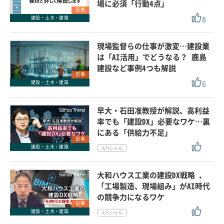
場に必須「行動4点」
記事
8
建設・土木・建築
現場監督らの仕事が激変…建設業
は「AI活用」でどうなる？ 鹿島
建設など事例4つも解説
記事
6
建設・土木・建築
早大・石田准教授が解説、高利益
率でも「建設DX」必要なワケ…裏
にある「供給力不足」
記事
建設・土木・建築
大和ハウス工業の建設DX戦略 、
「工場製造、現場組み」がAI時代
の競争力になるワケ
記事
建設・土木・建築