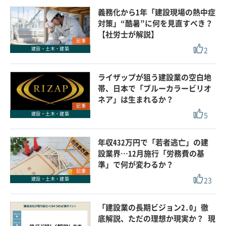
義務化から1年「建設現場の熱中症
対策」“酷暑”に何を見直すべき？
【社労士が解説】
記事
2
建設・土木・建築
ライザップが狙う建設業の空白地
帯、日本で「ブルーカラービリオ
ネア」は生まれるか？
記事
5
建設・土木・建築
年収432万円で「若者逃亡」の建
設業界…12月施行「労務費の基
準」で何が変わるか？
記事
23
建設・土木・建築
「建設業の長期ビジョン2.0」徹
底解説、ただの理想か現実か？ 現