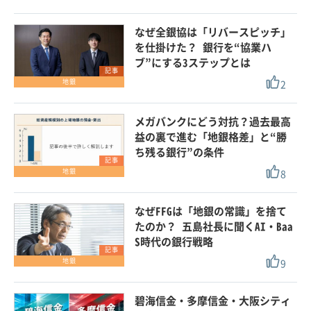
なぜ全銀協は「リバースピッチ」
を仕掛けた？ 銀行を“協業ハ
ブ”にする3ステップとは
記事
2
地銀
メガバンクにどう対抗？過去最高
益の裏で進む「地銀格差」と“勝
ち残る銀行”の条件
記事
8
地銀
なぜFFGは「地銀の常識」を捨て
たのか？ 五島社長に聞くAI・Baa
S時代の銀行戦略
記事
9
地銀
碧海信金・多摩信金・大阪シティ