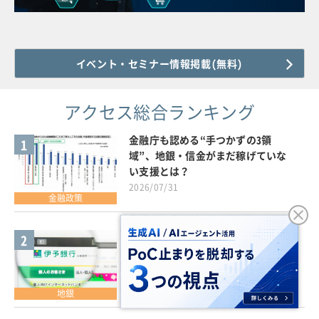
イベント・セミナー情報掲載(無料)
アクセス総合ランキング
金融庁も認める“手つかずの3領
1
域”、地銀・信金がまだ稼げていな
い支援とは？
2026/07/31
金融政策
好調なのに「いよぎん・愛媛銀」が
2
統合した理由、残された…四国地銀
サバイバル大解説
2026/08/05
地銀