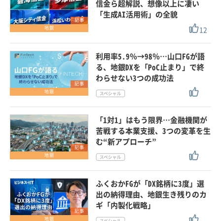
信金ら超解説、想像以上に凄い
「生成AI活用術」の全貌
記事
12
地銀
利用率5.9％→98％…山口FGが語
る、地銀DXを「PoC止まり」で終
わらせない3つの成功法
記事
地銀
「1対1」はもう限界…金融機関が
苦戦する本業支援、3つの変革を生
む“新アプローチ”
記事
地銀
ふくおかFGが「DX銘柄に3度」選
出の納得理由、地銀生き残りのカ
ギ「内製化戦略」
記事
地銀