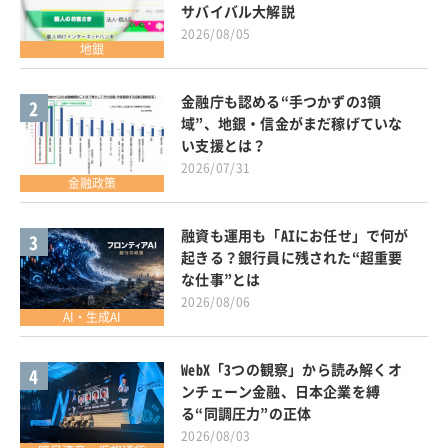
サバイバル大解説
2026/08/05
地銀
金融庁も認める“手つかずの3領
2
域”、地銀・信金がまだ稼げていな
い支援とは？
2026/07/31
金融政策
融資も運用も「AIにお任せ」で何が
3
起きる？銀行員に残された“超重要
な仕事”とは
2026/08/06
AI・生成AI
WebX「3つの観察」から読み解くオ
4
ンチェーン金融、日本企業を縛
る“同調圧力”の正体
2026/08/03