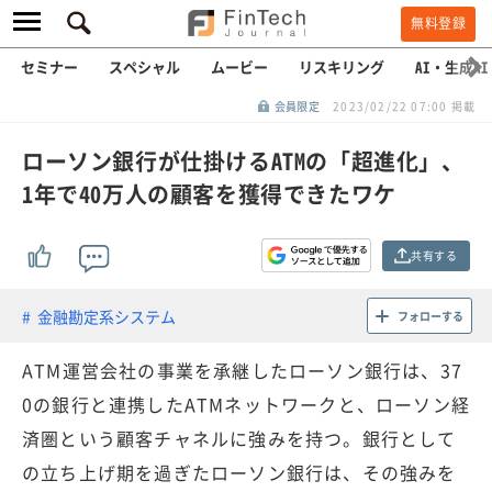
無料登録
セミナー
スペシャル
ムービー
リスキリング
AI・生成AI
会員限定
2023/02/22 07:00 掲載
ローソン銀行が仕掛けるATMの「超進化」、
1年で40万人の顧客を獲得できたワケ
共有する
金融勘定系システム
フォローする
ATM運営会社の事業を承継したローソン銀行は、37
0の銀行と連携したATMネットワークと、ローソン経
済圏という顧客チャネルに強みを持つ。銀行として
の立ち上げ期を過ぎたローソン銀行は、その強みを