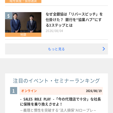
暗号資産・仮想通貨
なぜ全銀協は「リバースピッチ」を
5
仕掛けた？ 銀行を“協業ハブ”にす
る3ステップとは
2026/08/04
地銀
もっと見る
注目のイベント・セミナーランキング
1
オンライン
2026/08/19
- SALES ROLE PLAY -「今の代理店で十分」な社長
に保険を乗り換えさせよ！
～義理と慣性を突破する"法人損保"AIロープレ～