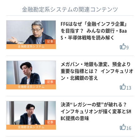
金融勘定系システムの関連コンテンツ
FFGはなぜ「金融インフラ企業」
を目指す？ みんなの銀行・Baa
S・半導体戦略を読み解く
記事
9
金融勘定系システム
メガバン・地銀も激変、預金より
重要な指標とは？ インフキュリオ
ン・北國銀の答え
記事
13
金融勘定系システム
決済“レガシーの壁”が破れる？
インフキュリオンが描く変革とSM
BC提携の意味
記事
16
金融勘定系システム