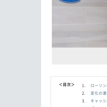
＜目次＞
ローソン
変化の激
キャッシ