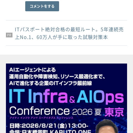
コメントをする
ITパスポート絶対合格の最短ルート。5年連続売
PR
PR
PR
上No.1、60万人が手に取った試験対策本