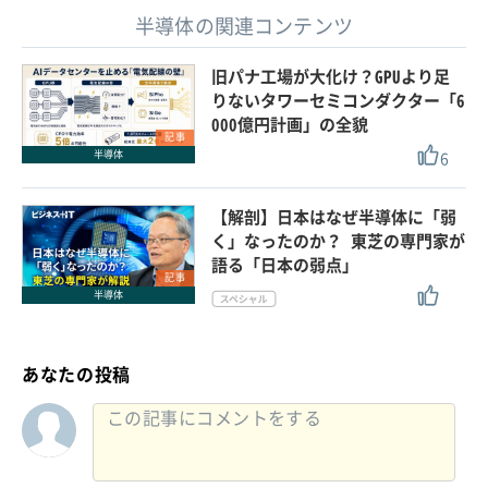
半導体の関連コンテンツ
旧パナ工場が大化け？GPUより足
りないタワーセミコンダクター「6
000億円計画」の全貌
記事
6
半導体
【解剖】日本はなぜ半導体に「弱
く」なったのか？ 東芝の専門家が
語る「日本の弱点」
記事
半導体
あなたの投稿