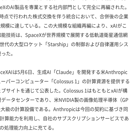
aceXのAI製品を専業とする社内部門として完全に再編された。
意時点で行われた株式交換を伴う統合において、合併後の企業
ル規模に達している。この大規模な組織再編により、xAIがこ
能技術は、SpaceXが世界規模で展開する低軌道衛星通信網
、次世代の大型ロケット「Starship」の制御および自律運用シス
整った。
AIは5月6日、生成AI「Claude」を開発する米Anthropic
ーパーコンピューター「Colossus 1」の計算資源を提供する
イトを通じて公表した。Colossus 1はもともとxAIが構
データセンターであり、米NVIDIA製の画像処理半導体（GP
大級の計算設備である。Anthropicは今回の契約に基づき同
る計算能力を利用し、自社のサブスクリプションサービスであ
e Maxの処理能力向上に充てる。