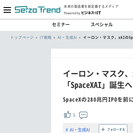
未来の製造業を新定義するメディア
Powered by
セミナー
スペシャル
トップページ
IT戦略
AI・生成AI
イーロン・マスク、xAIのSp
イーロン・マスク、x
「SpaceXAI」誕生へ
SpaceXの280兆円IPO
5
AI・生成AI
フォローする