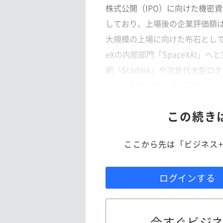
株式公開（IPO）に向けた機密
しており、上場後の企業評価額は
大規模の上場に向けた布石として、マ
eXの内部部門「SpaceXAI」
網「Starlink」や次世代大型ロ
組み込む垂直統合体制を確立し
この続き
ここから先は「ビジネス+
ログインする
今すぐビジネ