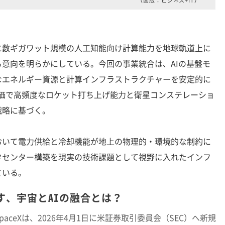
（図版：ビジネス+IT）
数ギガワット規模の人工知能向け計算能力を地球軌道上に
意向を明らかにしている。今回の事業統合は、AIの基盤モ
なエネルギー資源と計算インフラストラクチャーを安定的に
つ安価で高頻度なロケット打ち上げ能力と衛星コンステレーショ
戦略に基づく。
いて電力供給と冷却機能が地上の物理的・環境的な制約に
タセンター構築を現実の技術課題として視野に入れたインフ
ている。
す、宇宙とAIの融合とは？
ceXは、2026年4月1日に米証券取引委員会（SEC）へ新規