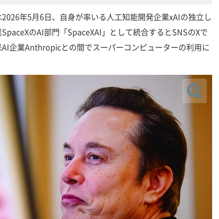
026年5月6日、自身が率いる人工知能開発企業xAIの独立し
aceXのAI部門「SpaceXAI」として統合するとSNSのXで
I企業Anthropicとの間でスーパーコンピューターの利用に
。