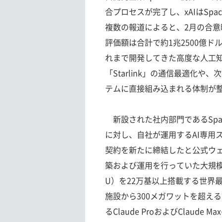
合プロセスが完了し、xAIはSp
複数の報道によると、2月の合
評価額は合計で約1兆2500億ド
れまで開発してきた高度な人工知
「Starlink」の通信最適化や
テムに直接組み込まれる体制が
新設された社内部門であるSpaceX
に対し、自社が運用するAI専用ス
契約を新たに締結したと公式ウェブサ
築および運用を行っていた大規模
U）を22万基以上搭載する世界最
施設から300メガワットを超え
るClaude ProおよびClaud