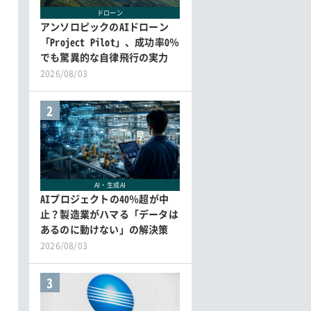
ドローン
アンソロピックのAIドローン
「Project Pilot」、成功率0％
でも驚異的な自律飛行の実力
2026/08/03
2
AI・生成AI
AIプロジェクトの40％超が中
止？製造業がハマる「データは
あるのに動けない」の解決策
2026/08/03
3