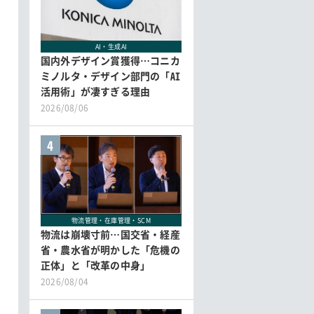
AI・生成AI
国内外デザイン賞獲得…コニカ
ミノルタ・デザイン部門の「AI
活用術」が凄すぎる理由
2026/08/06
4
物流管理・在庫管理・SCM
物流は崩壊寸前…国交省・経産
省・農水省が明かした「危機の
正体」と「改革の中身」
2026/08/04