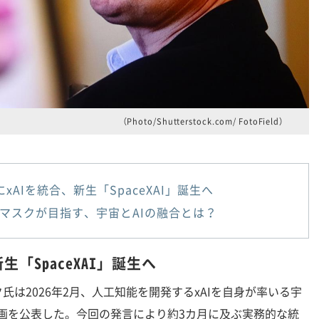
（Photo/Shutterstock.com/ FotoField）
XにxAIを統合、新生「SpaceXAI」誕生へ
マスクが目指す、宇宙とAIの融合とは？
新生「SpaceXAI」誕生へ
は2026年2月、人工知能を開発するxAIを自身が率いる宇
る計画を公表した。今回の発言により約3カ月に及ぶ実務的な統