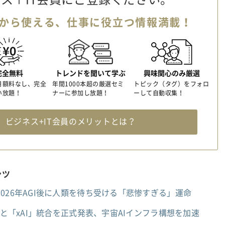
から使える、
仕事に役立つ情報満載！
完全無料
トレンドを聞いて学ぶ
興味関心のみ厳選
月額料なし、完全
年間1000本超の厳選セミ
トピック（タグ）をフォロ
い放題！
ナーに参加し放題！
ーして自動収集！
料
ビジネス+IT会員のメリットとは？
ンツ
026年AGI後に人類を待ち受ける「悲惨すぎる」運命
」と「xAI」統合を正式発表、宇宙AIインフラ構想を加速