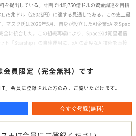
資料を提出している。計画では約750億ドルの資金調達を目指
1.75兆ドル（280兆円）に達する見通しである。この史上最
スク氏は2026年5月、自身が設立したAI企業xAIをSpac
へと完全に統合した。この組織再編により、SpaceXは衛星通信
ケット「Starship」の自律運用に、xAIの高度なAI技術を直接
た。
は
会員限定（完全無料）です
IT」会員に登録された方のみ、ご覧いただけます。
今すぐ登録(無料)
ス＋IT会員に
ご登録ください。