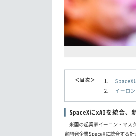
＜目次＞
Space
イーロン
SpaceXにxAIを統合、
米国の起業家イーロン・マスク氏
宙開発企業SpaceXに統合す