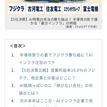
【5社決算】AI特需の本当の勝ち組は？ 半導体の影で儲
かる「裏方インフラ」の明暗
（画像：ChatGPTで作成）
＜目次＞
半導体祭りの裏でフジクラ勝ち組に？AI
インフラ注目のワケ
【5社決算比較】営業利益率16.0％のフジ
クラ、他企業との差はどこに？
AI銘柄っぽいのに「伸びない会社」の共
通点とは？
次の本命はここだ…AIインフラ企業で見