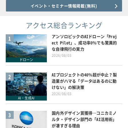
イベント・セミナー情報掲載(無料)
アクセス総合ランキング
アンソロピックのAIドローン「Proj
1
ect Pilot」、成功率0％でも驚異的
な自律飛行の実力
2026/08/03
ドローン
AIプロジェクトの40％超が中止？製
2
造業がハマる「データはあるのに動
けない」の解決策
2026/08/03
AI・生成AI
国内外デザイン賞獲得…コニカミノ
3
ルタ・デザイン部門の「AI活用術」
が凄すぎる理由