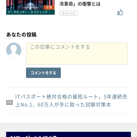
冷革命」の衝撃とは
記事
データセンター・ホスティングサービス
あなたの投稿
コメントをする
ITパスポート絶対合格の最短ルート。5年連続売
PR
PR
PR
上No.1、60万人が手に取った試験対策本