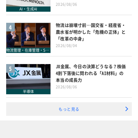
2026/08/06
AI・生成AI
物流は崩壊寸前…国交省・経産省・
4
農水省が明かした「危機の正体」と
「改革の中身」
2026/08/04
物流管理・在庫管理・SCM
JX金属、今日の決算どうなる？株価
5
4割下落後に問われる「AI材料」の
本当の成長力
2026/08/06
半導体
もっと見る