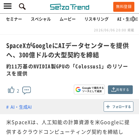
無料登録
セミナー
スペシャル
ムービー
リスキリング
AI・生成AI
2026/06/06 20:00 掲載
SpaceXがGoogleにAIデータセンターを提供
へ、300億ドルの大型契約を締結
約11万基のNVIDIA製GPUの「Colossus1」のリソー
スを提供
共有する
2
AI・生成AI
フォローする
米SpaceXは、人工知能の計算資源を米Googleに提
供するクラウドコンピューティング契約を締結し