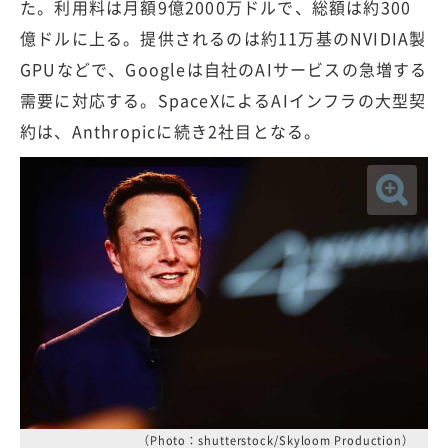
た。利用料は月額9億2000万ドルで、総額は約300
億ドルに上る。提供されるのは約11万基のNVIDIA製
GPUなどで、Googleは自社のAIサービスの急増する
需要に対応する。SpaceXによるAIインフラの大型契
約は、Anthropicに続き2社目となる。
（Photo：shutterstock/Skyloom Production）