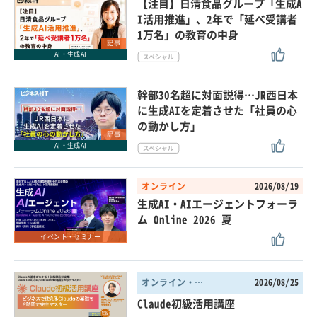
【注目】日清食品グループ「生成A
I活用推進」、2年で「延べ受講者
1万名」の教育の中身
記事
AI・生成AI
幹部30名超に対面説得…JR西日本
に生成AIを定着させた「社員の心
の動かし方」
記事
AI・生成AI
オンライン
2026/08/19
生成AI・AIエージェントフォーラ
ム Online 2026 夏
イベント・セミナー
オンライン・東京都
2026/08/25
Claude初級活用講座