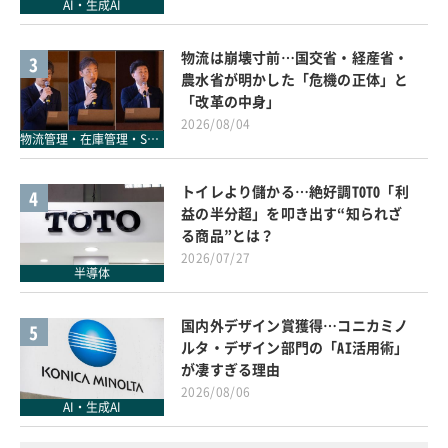
AI・生成AI
物流は崩壊寸前…国交省・経産省・
3
農水省が明かした「危機の正体」と
「改革の中身」
2026/08/04
物流管理・在庫管理・SCM
トイレより儲かる…絶好調TOTO「利
4
益の半分超」を叩き出す“知られざ
る商品”とは？
2026/07/27
半導体
国内外デザイン賞獲得…コニカミノ
5
ルタ・デザイン部門の「AI活用術」
が凄すぎる理由
2026/08/06
AI・生成AI