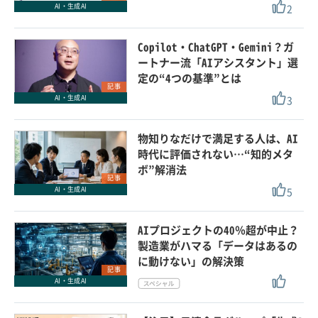
2
AI・生成AI
Copilot・ChatGPT・Gemini？ガ
ートナー流「AIアシスタント」選
定の“4つの基準”とは
記事
3
AI・生成AI
物知りなだけで満足する人は、AI
時代に評価されない…“知的メタ
ボ”解消法
記事
5
AI・生成AI
AIプロジェクトの40％超が中止？
製造業がハマる「データはあるの
に動けない」の解決策
記事
AI・生成AI