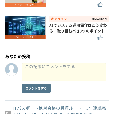
イベント・セミナー
オンライン
2026/08/26
AIでシステム運用保守はこう変わ
る！取り組むべき3つのポイント
イベント・セミナー
あなたの投稿
コメントをする
ITパスポート絶対合格の最短ルート。5年連続売
PR
PR
PR