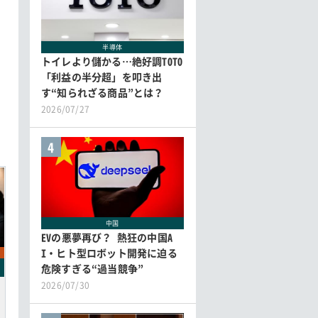
半導体
トイレより儲かる…絶好調TOTO
「利益の半分超」を叩き出
す“知られざる商品”とは？
2026/07/27
4
中国
EVの悪夢再び？ 熱狂の中国A
I・ヒト型ロボット開発に迫る
危険すぎる“過当競争”
2026/07/30