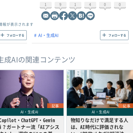
1
9
1
4
0
0
情報が表示されます
AI・生成AI
フォローする
フォローする
・生成AIの関連コンテンツ
記事
記事
AI・生成AI
AI・生成AI
Copilot・ChatGPT・Gemin
物知りなだけで満足する人
i？ガートナー流「AIアシス
は、AI時代に評価されな