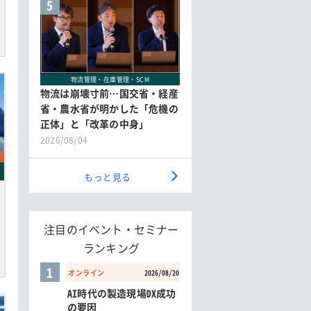
5
物流管理・在庫管理・SCM
物流は崩壊寸前…国交省・経産
省・農水省が明かした「危機の
正体」と「改革の中身」
2026/08/04
もっと見る
注目のイベント・セミナー
ランキング
1
オンライン
2026/08/20
AI時代の製造現場DX成功
の要因