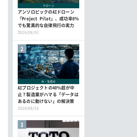
ドローン
アンソロピックのAIドローン
「Project Pilot」、成功率0％
でも驚異的な自律飛行の実力
2026/08/03
2
AI・生成AI
AIプロジェクトの40％超が中
止？製造業がハマる「データは
あるのに動けない」の解決策
2026/08/03
3