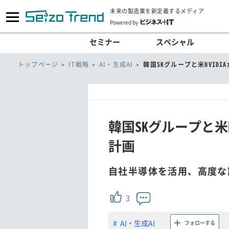
未来の製造業を新定義するメディア
Powered by
セミナー
スペシャル
トップページ
IT戦略
AI・生成AI
韓国SKグループと米NVID
韓国SKグループと米
計画
自社半導体を活用、高度な
3
AI・生成AI
フォローする