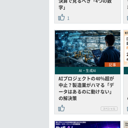
決算で見るべき「4つの数
字」
1
記事
AI・生成AI
AIプロジェクトの40％超が
中止？製造業がハマる「デ
ータはあるのに動けない」
の解決策