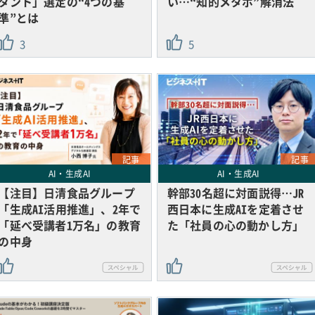
タント」選定の“4つの基
い…“知的メタボ”解消法
準”とは
3
5
記事
記事
AI・生成AI
AI・生成AI
【注目】日清食品グループ
幹部30名超に対面説得…JR
「生成AI活用推進」、2年で
西日本に生成AIを定着させ
「延べ受講者1万名」の教育
た「社員の心の動かし方」
の中身