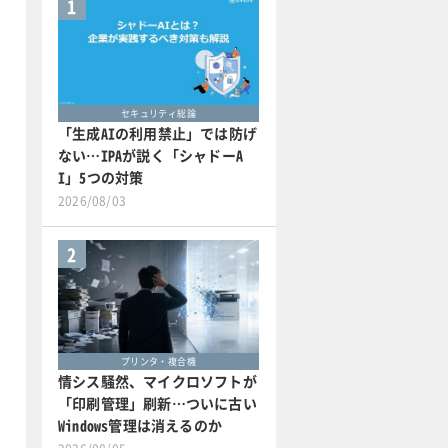
1
セキュリティ総論
「生成AIの利用禁止」では防げ
ない…IPAが説く「シャドーA
I」5つの対策
2026/08/03
2
プリンタ・複合機
情シス騒然、マイクロソフトが
「印刷管理」刷新…ついに古い
Windows管理は消えるのか