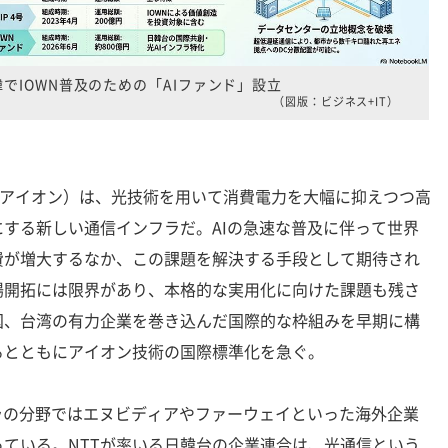
韓でIOWN普及のための「AIファンド」設立
（図版：ビジネス+IT）
（アイオン）は、光技術を用いて消費電力を大幅に抑えつつ高
する新しい通信インフラだ。AIの急速な普及に伴って世界
費が増大するなか、この課題を解決する手段として期待され
場開拓には限界があり、本格的な実用化に向けた課題も残さ
国、台湾の有力企業を巻き込んだ国際的な枠組みを早期に構
るとともにアイオン技術の国際標準化を急ぐ。
ラの分野ではエヌビディアやファーウェイといった海外企業
ている。NTTが率いる日韓台の企業連合は、光通信という