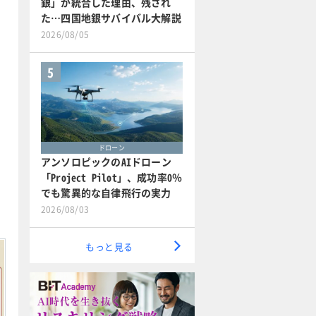
銀」が統合した理由、残され
た…四国地銀サバイバル大解説
2026/08/05
5
ドローン
アンソロピックのAIドローン
「Project Pilot」、成功率0％
でも驚異的な自律飛行の実力
2026/08/03
もっと見る