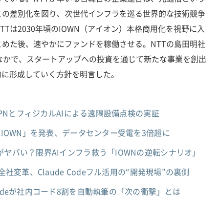
との差別化を図り、次世代インフラを巡る世界的な技術競争
Tは2030年頃のIOWN（アイオン）本格商用化を視野に入
めた後、速やかにファンドを稼働させる。NTTの島田明社
なかで、スタートアップへの投資を通じて新たな事業を創出
的に形成していく方針を明言した。
 APNとフィジカルAIによる遠隔設備点検の実証
AIOWN」を発表、データセンター受電を3倍超に
がヤバい？限界AIインフラ救う「IOWNの逆転シナリオ」
全社変革、Claude Codeフル活用の“開発現場”の裏側
audeが社内コード8割を自動執筆の「次の衝撃」とは