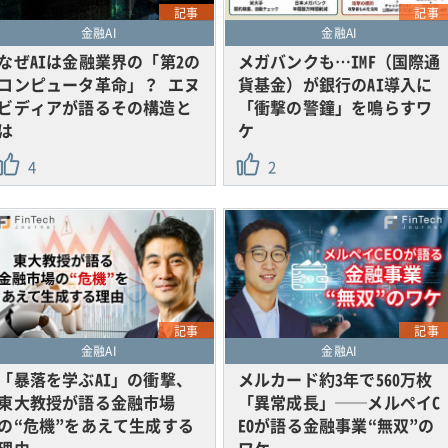
記事
記事
金融AI
金融AI
なぜAIは金融業界の「第2の
メガバンクも…IMF（国際通
コンピュータ革命」？ エヌ
貨基金）が銀行のAI導入に
ビディアが語るその構造と
「衝撃の警鐘」を鳴らすワ
は
ケ
4
2
記事
記事
金融AI
金融AI
「暴落を学ぶAI」の衝撃、
メルカード約3年で560万枚
東大教授が語る金融市場
「異常成長」──メルペイC
の“危機”をあえて生成する
EOが語る金融事業“無双”の
理由
ワケ