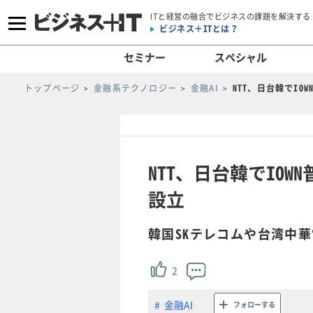
ITと経営の融合でビジネスの課題を解決する
ビジネス＋ITとは？
セミナー
スペシャル
トップページ
金融系テクノロジー
金融AI
NTT、日台韓でIO
NTT、日台韓でIOW
設立
韓国SKテレコムや台湾中華
2
金融AI
フォローする