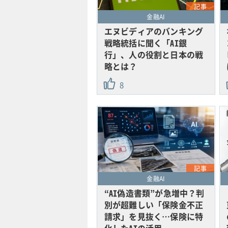
記事
金融AI
エヌビディアのバンキング
戦略統括に聞く「AI銀
行」、人の役割と日本の戦
略とは？
8
記事
金融AI
“AI偽造書類”が急増中？判
別が超難しい「保険金不正
請求」を見抜く…保険に特
化したAIの活用