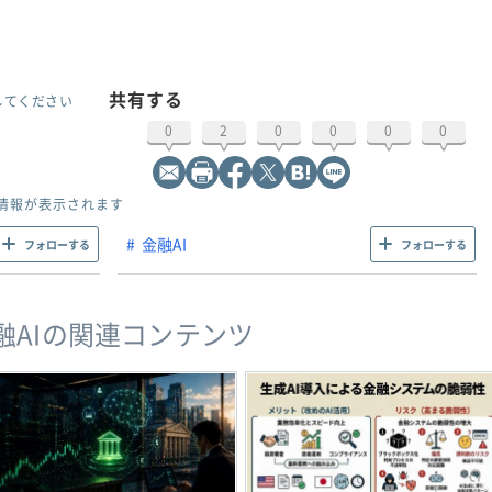
共有する
してください
0
2
0
0
0
0
情報が表示されます
金融AI
フォローする
フォローする
融AIの関連コンテンツ