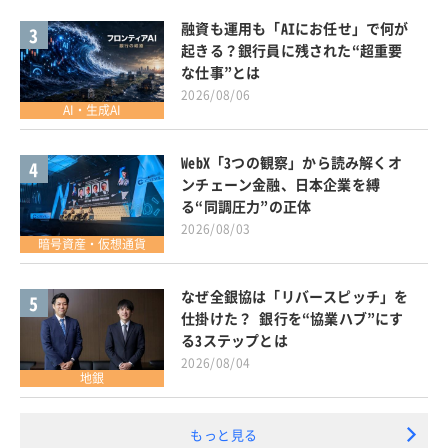
融資も運用も「AIにお任せ」で何が
3
起きる？銀行員に残された“超重要
な仕事”とは
2026/08/06
AI・生成AI
WebX「3つの観察」から読み解くオ
4
ンチェーン金融、日本企業を縛
る“同調圧力”の正体
2026/08/03
暗号資産・仮想通貨
なぜ全銀協は「リバースピッチ」を
5
仕掛けた？ 銀行を“協業ハブ”にす
る3ステップとは
2026/08/04
地銀
もっと見る