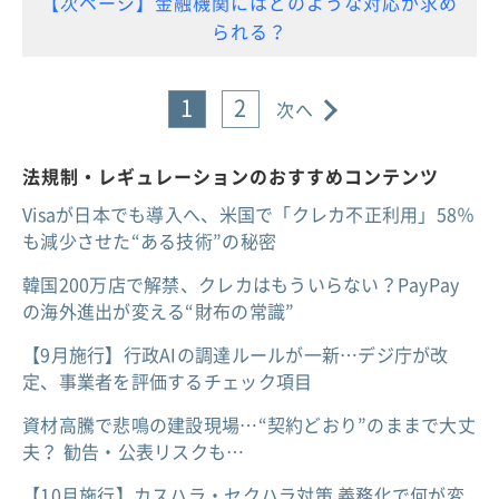
【次ページ】金融機関にはどのような対応が求め
られる？
1
2
次へ
法規制・レギュレーションのおすすめコンテンツ
Visaが日本でも導入へ、米国で「クレカ不正利用」58％
も減少させた“ある技術”の秘密
韓国200万店で解禁、クレカはもういらない？PayPay
の海外進出が変える“財布の常識”
【9月施行】行政AIの調達ルールが一新…デジ庁が改
定、事業者を評価するチェック項目
資材高騰で悲鳴の建設現場…“契約どおり”のままで大丈
夫？ 勧告・公表リスクも…
【10月施行】カスハラ・セクハラ対策 義務化で何が変