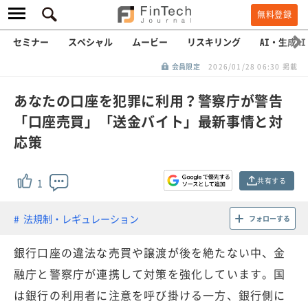
無料登録
セミナー
スペシャル
ムービー
リスキリング
AI・生成AI
会員限定
2026/01/28 06:30 掲載
あなたの口座を犯罪に利用？警察庁が警告
「口座売買」「送金バイト」最新事情と対
応策
共有する
1
法規制・レギュレーション
フォローする
銀行口座の違法な売買や譲渡が後を絶たない中、金
融庁と警察庁が連携して対策を強化しています。国
は銀行の利用者に注意を呼び掛ける一方、銀行側に