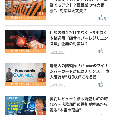
務でもアウト？建設業の“4大盲
点”、対応は大丈夫？
記事
5
法規制・レギュレーション
巨額の罰金だけでなく…まもなく
本格適用「EUサイバーレジリエン
ス法」企業の対策は？
記事
法規制・レギュレーション
慶應大の國領氏「iPhoneのマイナ
ンバーカード対応はチャンス」 本
人確認が“競争力”になる日
記事
法規制・レギュレーション
契約レビューも法令調査もAIの時
代へ…法務部門の役割が根底から
覆る“本当の理由”
記事