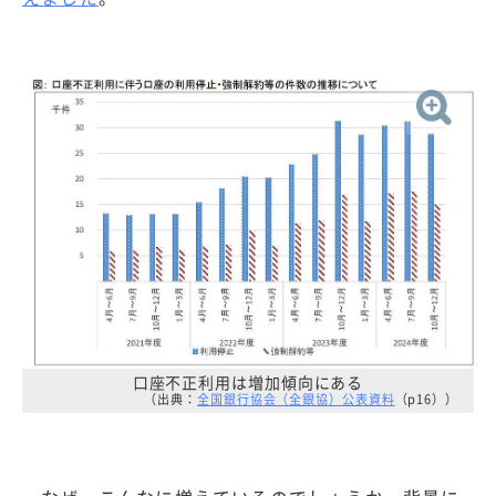
口座不正利用は増加傾向にある
（出典：
全国銀行協会（全銀協）公表資料
（p16））