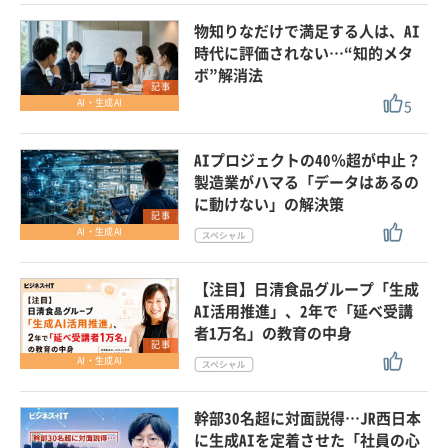
物知りなだけで満足する人は、AI
時代に評価されない…“知的メタ
ボ”解消法
記事
5
AI・生成AI
AIプロジェクトの40％超が中止？
製造業がハマる「データはあるの
に動けない」の解決策
記事
AI・生成AI
【注目】日清食品グループ「生成
AI活用推進」、2年で「延べ受講
者1万名」の教育の中身
記事
AI・生成AI
幹部30名超に対面説得…JR西日本
に生成AIを定着させた「社員の心