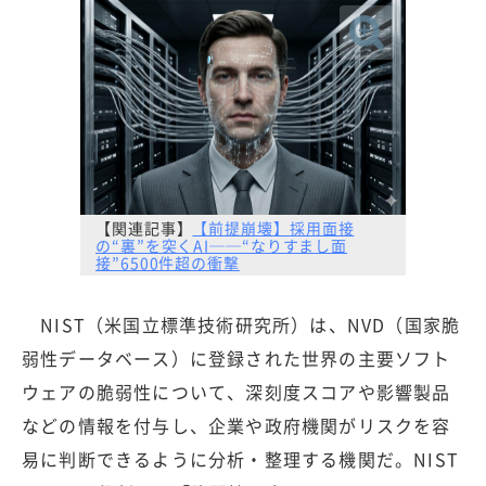
【関連記事】
【前提崩壊】採用面接
の“裏”を突くAI──“なりすまし面
接”6500件超の衝撃
NIST（米国立標準技術研究所）は、NVD（国家脆
弱性データベース）に登録された世界の主要ソフト
ウェアの脆弱性について、深刻度スコアや影響製品
などの情報を付与し、企業や政府機関がリスクを容
易に判断できるように分析・整理する機関だ。NIST