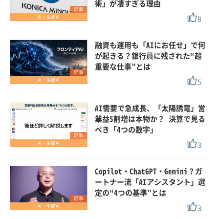
術」が凄すぎる理由
記事
8
AI・生成AI
融資も運用も「AIにお任せ」で何
が起きる？銀行員に残された“超
重要な仕事”とは
記事
5
AI・生成AI
AI需要で急成長、「太陽誘電」営
業益5割増は本物か？ 決算で見る
べき「4つの数字」
記事
3
AI・生成AI
Copilot・ChatGPT・Gemini？ガ
ートナー流「AIアシスタント」選
定の“4つの基準”とは
記事
3
AI・生成AI