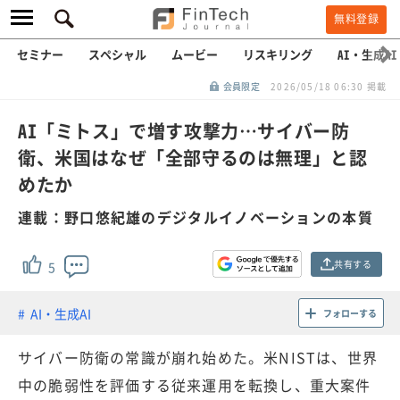
無料登録
セミナー
スペシャル
ムービー
リスキリング
AI・生成AI
会員限定
2026/05/18 06:30 掲載
AI「ミトス」で増す攻撃力…サイバー防
衛、米国はなぜ「全部守るのは無理」と認
めたか
連載：野口悠紀雄のデジタルイノベーションの本質
共有する
5
AI・生成AI
フォローする
サイバー防衛の常識が崩れ始めた。米NISTは、世界
中の脆弱性を評価する従来運用を転換し、重大案件