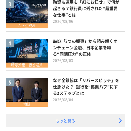
融資も運用も「AIにお任せ」で何が
3
起きる？銀行員に残された“超重要
な仕事”とは
2026/08/06
AI・生成AI
WebX「3つの観察」から読み解くオ
4
ンチェーン金融、日本企業を縛
る“同調圧力”の正体
2026/08/03
暗号資産・仮想通貨
なぜ全銀協は「リバースピッチ」を
5
仕掛けた？ 銀行を“協業ハブ”にす
る3ステップとは
2026/08/04
地銀
もっと見る