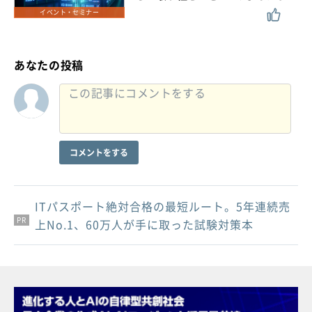
イベント・セミナー
あなたの投稿
コメントをする
ITパスポート絶対合格の最短ルート。5年連続売
PR
PR
PR
上No.1、60万人が手に取った試験対策本