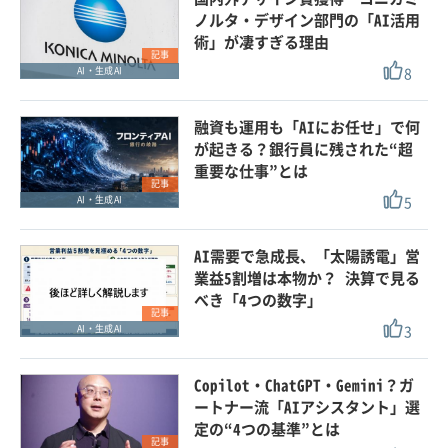
ノルタ・デザイン部門の「AI活用
術」が凄すぎる理由
記事
8
AI・生成AI
融資も運用も「AIにお任せ」で何
が起きる？銀行員に残された“超
重要な仕事”とは
記事
5
AI・生成AI
AI需要で急成長、「太陽誘電」営
業益5割増は本物か？ 決算で見る
べき「4つの数字」
記事
3
AI・生成AI
Copilot・ChatGPT・Gemini？ガ
ートナー流「AIアシスタント」選
定の“4つの基準”とは
記事