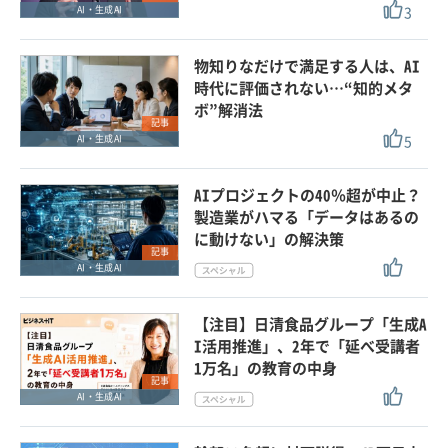
3
AI・生成AI
物知りなだけで満足する人は、AI
時代に評価されない…“知的メタ
ボ”解消法
記事
5
AI・生成AI
AIプロジェクトの40％超が中止？
製造業がハマる「データはあるの
に動けない」の解決策
記事
AI・生成AI
【注目】日清食品グループ「生成A
I活用推進」、2年で「延べ受講者
1万名」の教育の中身
記事
AI・生成AI