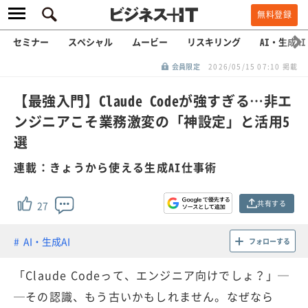
無料登録
セミナー
スペシャル
ムービー
リスキリング
AI・生成AI
会員限定
2026/05/15 07:10 掲載
【最強入門】Claude Codeが強すぎる…非エ
ンジニアこそ業務激変の「神設定」と活用5
選
連載：きょうから使える生成AI仕事術
共有する
27
AI・生成AI
フォローする
「Claude Codeって、エンジニア向けでしょ？」─
─その認識、もう古いかもしれません。なぜなら