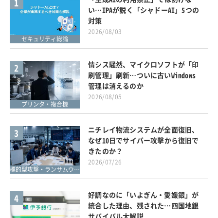
1
い…IPAが説く「シャドーAI」5つの
対策
2026/08/03
セキュリティ総論
情シス騒然、マイクロソフトが「印
2
刷管理」刷新…ついに古いWindows
管理は消えるのか
2026/08/05
プリンタ・複合機
ニチレイ物流システムが全面復旧、
3
なぜ10日でサイバー攻撃から復旧で
きたのか？
2026/07/26
標的型攻撃・ランサムウェア対策
好調なのに「いよぎん・愛媛銀」が
4
統合した理由、残された…四国地銀
サバイバル大解説