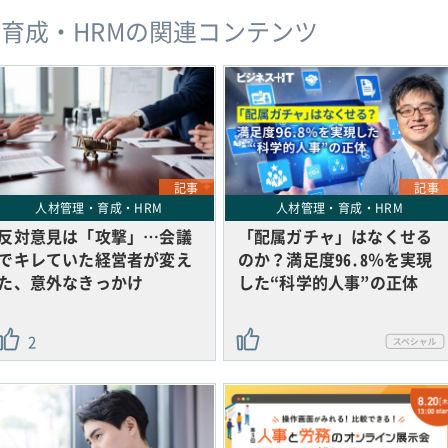
育成・HRMの関連コンテンツ
記事
記事
人材管理・育成・HRM
人材管理・育成・HRM
反対意見は「攻撃」…会議
「配属ガチャ」はなくせる
でキレていた経営者が変え
のか？満足度96.8％を実現
た、意外なきっかけ
した“科学的人事”の正体
2