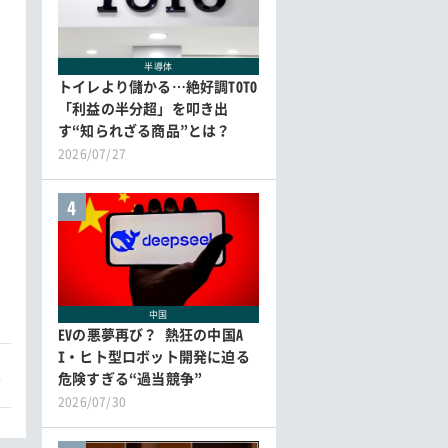
半導体
トイレより儲かる…絶好調TOTO
「利益の半分超」を叩き出
す“知られざる商品”とは？
2026/07/27
4
中国
EVの悪夢再び？ 熱狂の中国A
I・ヒト型ロボット開発に迫る
本
危険すぎる“過当競争”
2026/07/30