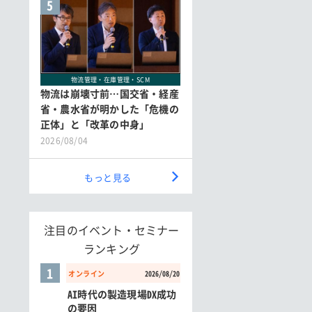
5
物流管理・在庫管理・SCM
物流は崩壊寸前…国交省・経産
省・農水省が明かした「危機の
正体」と「改革の中身」
2026/08/04
もっと見る
注目のイベント・セミナー
ランキング
1
オンライン
2026/08/20
AI時代の製造現場DX成功
の要因