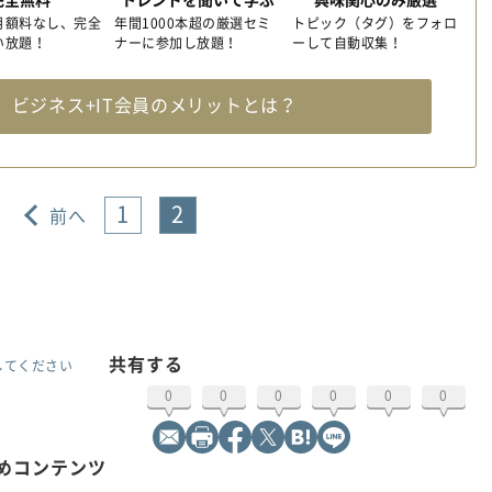
月額料なし、完全
年間1000本超の厳選セミ
トピック（タグ）をフォロ
い放題！
ナーに参加し放題！
ーして自動収集！
料
ビジネス+IT会員のメリットとは？
1
2
前へ
共有する
してください
0
0
0
0
0
0
すめコンテンツ