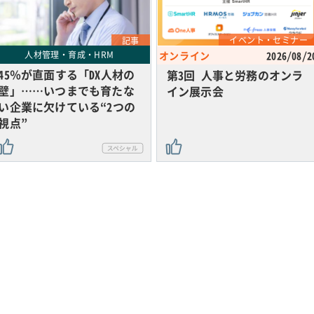
イベント・セミナー
記事
人材管理・育成・HRM
オンライン
2026/08/2
45％が直面する「DX人材の
第3回 人事と労務のオンラ
壁」……いつまでも育たな
イン展示会
い企業に欠けている“2つの
視点”