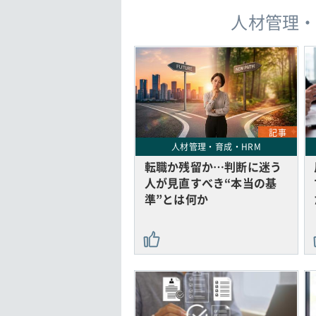
人材管理・
記事
人材管理・育成・HRM
転職か残留か…判断に迷う
人が見直すべき“本当の基
準”とは何か