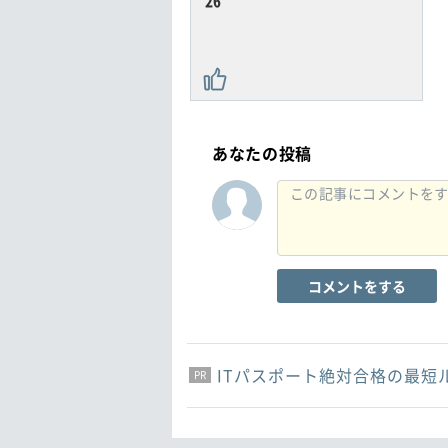
26
あなたの投稿
コメントをする
ITパスポート絶対合格の最短
PR
PR
PR