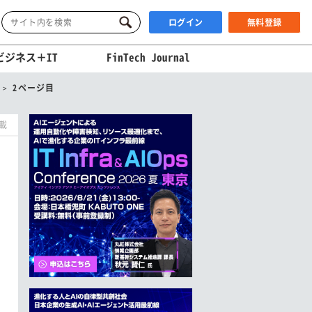
ログイン
無料登録
ビジネス＋IT
FinTech Journal
2ページ目
掲載