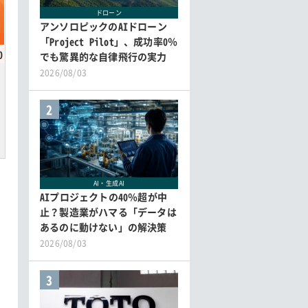
ドローン
アンソロピックのAIドローン
「Project Pilot」、成功率0％
0
でも驚異的な自律飛行の実力
2026/08/03
2
AI・生成AI
AIプロジェクトの40％超が中
止？製造業がハマる「データは
あるのに動けない」の解決策
2026/08/03
3