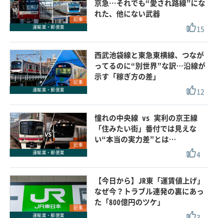
京急…それでも“愛され路線”にな
れた、他にない武器
記事
15
運輸業・郵便業
西武池袋線と東急東横線、つなが
ってるのに“別世界”な訳…沿線が
示す「稼ぎ方の差」
記事
12
運輸業・郵便業
憧れの中央線 vs 実利の京王線
「住みたい街」番付では見えな
い“本当の実力差”とは…
記事
4
運輸業・郵便業
【今日から】JR東「運賃値上げ」
なぜ今？トラブル連発の裏にあっ
た「800億円のツケ」
記事
3
運輸業・郵便業