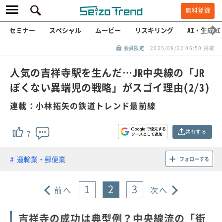
無料登録
セミナー
スペシャル
ムービー
リスキリング
AI・生成AI
会員限定
2025/09/22 06:50 掲載
人気の吉祥寺駅を生んだ…JR中央線の「JR
ぽくない異端児の戦略」がスゴイ理由(2/3)
連載：小林拓矢の鉄道トレンド最前線
共有する
7
運輸業・郵便業
フォローする
1
2
3
前へ
次へ
吉祥寺の成功は典型例？中央線流の「街