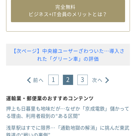
完全無料
ビジネス+IT会員のメリットとは？
【次ページ】中央線ユーザーざわついた…導入さ
れた「グリーン車」の評価
1
2
3
前へ
次へ
運輸業・郵便業のおすすめコンテンツ
押上も日暮里も地味だが…なぜか「京成電鉄」儲かって
る理由、利用者殺到の“ある区間”
浅草駅はすでに限界…「通勤地獄の解消」に挑んだ東武
鉄道の“戦いの裏側”