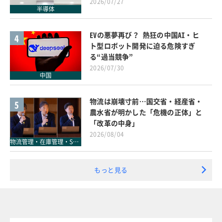
2026/07/27
半導体
EVの悪夢再び？ 熱狂の中国AI・ヒ
4
ト型ロボット開発に迫る危険すぎ
る“過当競争”
2026/07/30
中国
物流は崩壊寸前…国交省・経産省・
5
農水省が明かした「危機の正体」と
「改革の中身」
2026/08/04
物流管理・在庫管理・SCM
もっと見る