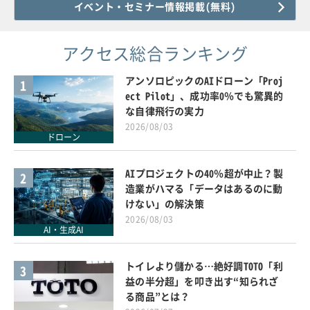
イベント・セミナー情報掲載(無料)
アクセス総合ランキング
アンソロピックのAIドローン「Proj
1
ect Pilot」、成功率0％でも驚異的
な自律飛行の実力
2026/08/03
ドローン
AIプロジェクトの40％超が中止？製
2
造業がハマる「データはあるのに動
けない」の解決策
2026/08/03
AI・生成AI
トイレより儲かる…絶好調TOTO「利
3
益の半分超」を叩き出す“知られざ
る商品”とは？