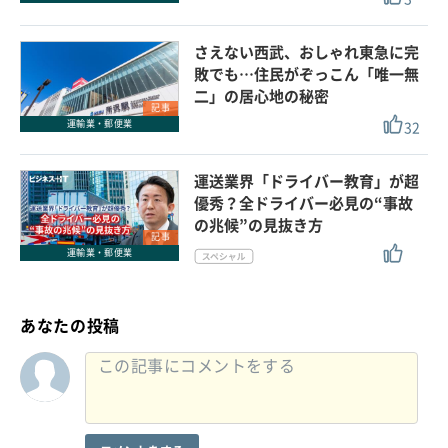
さえない西武、おしゃれ東急に完
敗でも…住民がぞっこん「唯一無
二」の居心地の秘密
記事
32
運輸業・郵便業
運送業界「ドライバー教育」が超
優秀？全ドライバー必見の“事故
の兆候”の見抜き方
記事
運輸業・郵便業
あなたの投稿