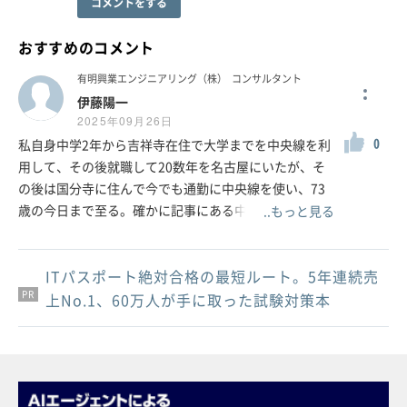
コメントをする
おすすめのコメント
有明興業エンジニアリング（株）
コンサルタント
伊藤陽一
2025年09月26日
0
私自身中学2年から吉祥寺在住で大学までを中央線を利
用して、その後就職して20数年を名古屋にいたが、そ
の後は国分寺に住んで今でも通勤に中央線を使い、73
歳の今日まで至る。確かに記事にある中央線の利便性
..もっと見る
や沿線の文化には納得するが、最後のグリーン車導入
は間違いだと思っている。当然2両連結で座れる車両と
ITパスポート絶対合格の最短ルート。5年連続売
増車両で全体が混雑緩和しているとは思っていない。
PR
PR
PR
勿論、高尾や青梅あたりではニーズはあるだろうが、
上No.1、60万人が手に取った試験対策本
すべての車両への適用は過剰サービス、過剰投資で本
当に採算が取れているのだろうか。同時に中央線ほど
やたら事故、故障などでの遅延が多い線もないのでは
ないだろうか。これで来年からの値上げではJR東日本
の経営体質を疑う。中央線の良き時代は国鉄時代の話